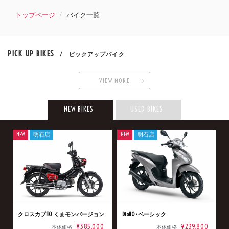
トップページ
バイク一覧
PICK UP BIKES
/ ピックアップバイク
VIEW MORE
NEW BIKES
USED BIKES
NEW
明石店
NEW
明石店
クロスカブ110 くまモンバージョン
Dio110･ベーシック
¥385,000
¥239,800
本体価格
本体価格