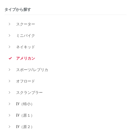
タイプから探す
排気量
スクーター
ミニバイク
価格
ネイキッド
アメリカン
スポーツ/レプリカ
オフロード
スクランブラー
EV（特小）
EV（原１）
EV（原２）