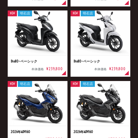
NEW
明石店
NEW
明石店
Dio110･ベーシック
Dio110･ベーシック
¥239,800
¥239,800
本体価格
本体価格
NEW
明石店
NEW
明石店
2026年ADV160
2026年ADV160