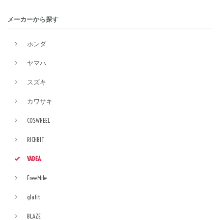
メーカーから探す
ホンダ
ヤマハ
スズキ
カワサキ
COSWHEEL
RICHBIT
YADEA
FreeMile
glafit
BLAZE