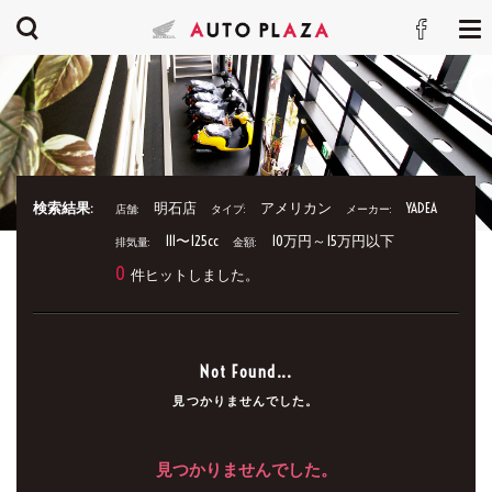
検索結果:
明石店
アメリカン
YADEA
店舗:
タイプ:
メーカー:
111〜125cc
10万円～15万円以下
排気量:
金額:
0
件ヒットしました。
Not Found...
見つかりませんでした。
見つかりませんでした。