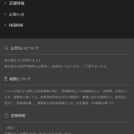
店舗情報
お知らせ
FACEBOOK
お支払いについて
銀行振込 がご利用できます。
銀行振込の振替手数料はお客様にご負担頂いております。ご了承下さいませ。
総額について
バイクを購入する際には本体価格の他に、登録費用などや各種税金など「諸費用」が掛かり
ます。諸費用に関しては、検査登録手続き代行の費用や、整備に掛かる費用など、販売店に
支払う「登録諸経費」。重量税や自賠責保険などの「法定費用」の2種類の事です。
営業時間
（明石）
月曜日から金曜日 10:00～18:00 / 土日 10:00～19:00