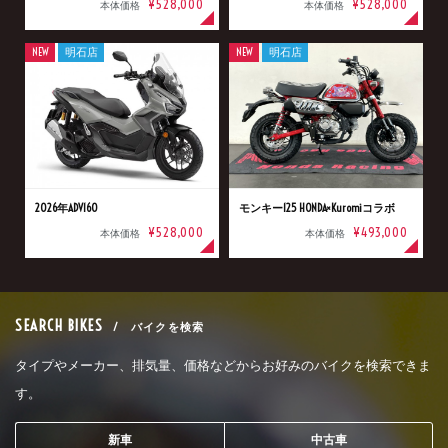
¥528,000
¥528,000
本体価格
本体価格
NEW
明石店
NEW
明石店
2026年ADV160
モンキー125 HONDA×Kuromiコラボ
¥528,000
¥493,000
本体価格
本体価格
SEARCH BIKES
/ バイクを検索
タイプやメーカー、排気量、価格などからお好みのバイクを検索できま
す。
新車
中古車