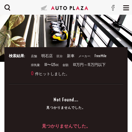
検索結果:
明石店
新車
FreeMile
店舗:
区分:
メーカー:
111〜125cc
10万円～15万円以下
排気量:
金額:
0
件ヒットしました。
Not Found...
見つかりませんでした。
見つかりませんでした。