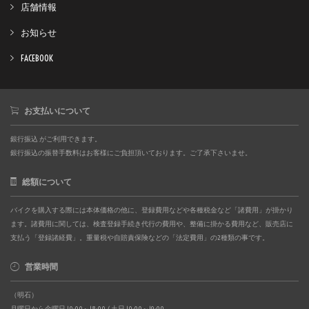
店舗情報
お知らせ
FACEBOOK
お支払いについて
銀行振込 がご利用できます。
銀行振込の振替手数料はお客様にご負担頂いております。ご了承下さいませ。
総額について
バイクを購入する際には本体価格の他に、登録費用などや各種税金など「諸費用」が掛かり
ます。諸費用に関しては、検査登録手続き代行の費用や、整備に掛かる費用など、販売店に
支払う「登録諸経費」。重量税や自賠責保険などの「法定費用」の2種類の事です。
営業時間
（明石）
月曜日から金曜日 10:00～18:00 / 土日 10:00～19:00