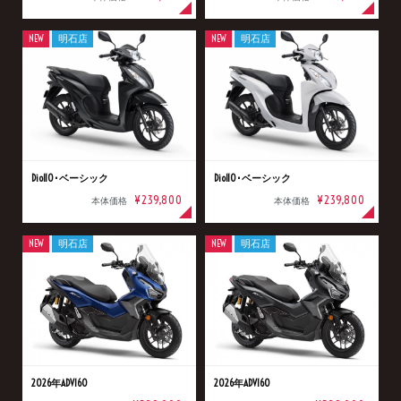
NEW
明石店
NEW
明石店
Dio110･ベーシック
Dio110･ベーシック
¥239,800
¥239,800
本体価格
本体価格
NEW
明石店
NEW
明石店
2026年ADV160
2026年ADV160