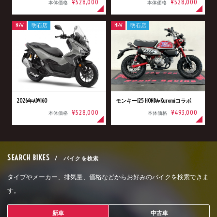
¥528,000
¥528,000
本体価格
本体価格
NEW
明石店
NEW
明石店
2026年ADV160
モンキー125 HONDA×Kuromiコラボ
¥528,000
¥493,000
本体価格
本体価格
SEARCH BIKES
/ バイクを検索
タイプやメーカー、排気量、価格などからお好みのバイクを検索できま
す。
新車
中古車