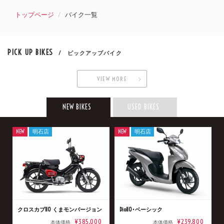
トップページ
バイク一覧
PICK UP BIKES
/ ピックアップバイク
VIEW MORE
NEW BIKES
USED BIKES
NEW
明石店
NEW
明石店
クロスカブ110 くまモンバージョン
Dio110･ベーシック
¥385,000
¥239,800
本体価格
本体価格