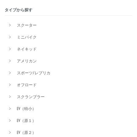
タイプから探す
排気量
スクーター
ミニバイク
価格
ネイキッド
アメリカン
スポーツ/レプリカ
オフロード
スクランブラー
EV（特小）
EV（原１）
EV（原２）