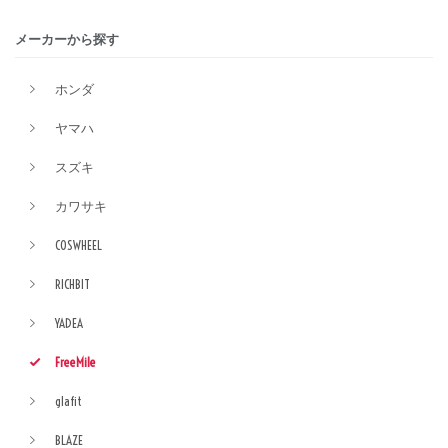
メーカーから探す
ホンダ
ヤマハ
スズキ
カワサキ
COSWHEEL
RICHBIT
YADEA
FreeMile
glafit
BLAZE