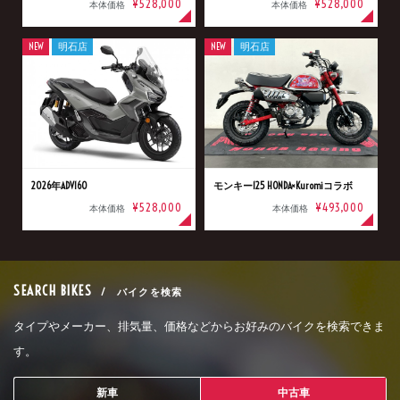
¥528,000
¥528,000
本体価格
本体価格
NEW
明石店
NEW
明石店
2026年ADV160
モンキー125 HONDA×Kuromiコラボ
¥528,000
¥493,000
本体価格
本体価格
SEARCH BIKES
/ バイクを検索
タイプやメーカー、排気量、価格などからお好みのバイクを検索できま
す。
新車
中古車