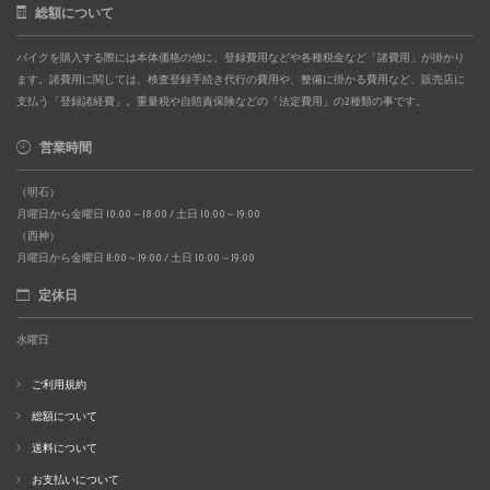
総額について
バイクを購入する際には本体価格の他に、登録費用などや各種税金など「諸費用」が掛かり
ます。諸費用に関しては、検査登録手続き代行の費用や、整備に掛かる費用など、販売店に
支払う「登録諸経費」。重量税や自賠責保険などの「法定費用」の2種類の事です。
営業時間
（明石）
月曜日から金曜日 10:00～18:00 / 土日 10:00～19:00
（西神）
月曜日から金曜日 11:00～19:00 / 土日 10:00～19:00
定休日
水曜日
ご利用規約
総額について
送料について
お支払いについて