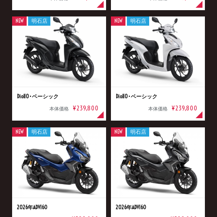
NEW
明石店
NEW
明石店
Dio110･ベーシック
Dio110･ベーシック
¥239,800
¥239,800
本体価格
本体価格
NEW
明石店
NEW
明石店
2026年ADV160
2026年ADV160