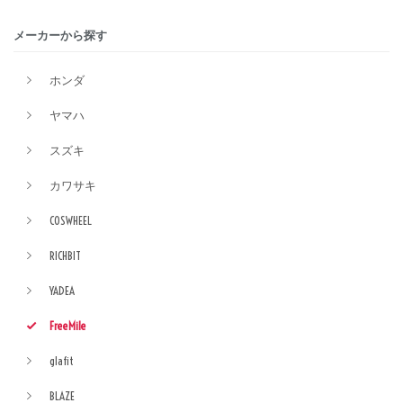
メーカーから探す
ホンダ
ヤマハ
スズキ
カワサキ
COSWHEEL
RICHBIT
YADEA
FreeMile
glafit
BLAZE