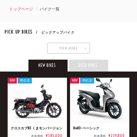
トップページ
バイク一覧
PICK UP BIKES
/ ピックアップバイク
VIEW MORE
NEW BIKES
USED BIKES
NEW
明石店
NEW
明石店
クロスカブ110 くまモンバージョン
Dio110･ベーシック
¥385,000
¥239,800
本体価格
本体価格