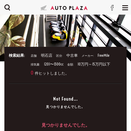
検索結果:
明石店
中古車
FreeMile
店舗:
区分:
メーカー:
1201〜1300cc
10万円～15万円以下
排気量:
金額:
0
件ヒットしました。
Not Found...
見つかりませんでした。
見つかりませんでした。