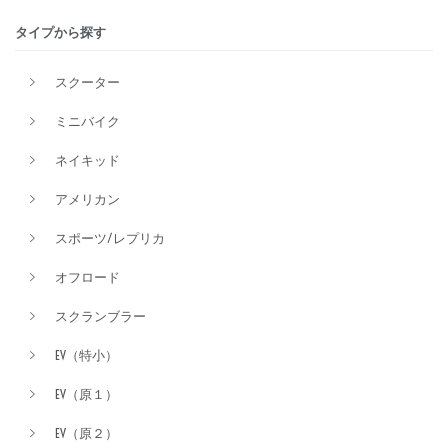
タイプから探す
排気量
スクーター
ミニバイク
価格
ネイキッド
アメリカン
スポーツ/レプリカ
オフロード
スクランブラー
EV（特小）
EV（原１）
EV（原２）