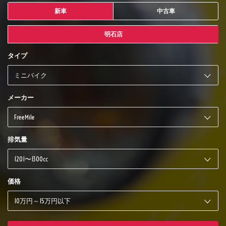
新車
中古車
明石店
タイプ
メーカー
排気量
価格