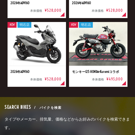
2026年ADV160
2026年ADV160
¥528,000
¥528,000
本体価格
本体価格
NEW
明石店
NEW
明石店
2026年ADV160
モンキー125 HONDA×Kuromiコラボ
¥528,000
¥493,000
本体価格
本体価格
SEARCH BIKES
/ バイクを検索
タイプやメーカー、排気量、価格などからお好みのバイクを検索できま
す。