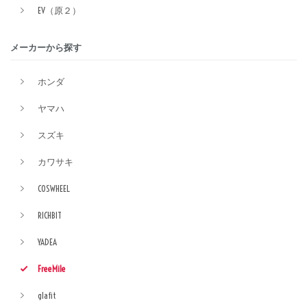
EV（原２）
メーカーから探す
ホンダ
ヤマハ
スズキ
カワサキ
COSWHEEL
RICHBIT
YADEA
FreeMile
glafit