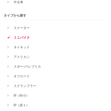
中古車
排気量
タイプから探す
スクーター
価格
ミニバイク
ネイキッド
アメリカン
スポーツ/レプリカ
オフロード
スクランブラー
EV（特小）
EV（原１）