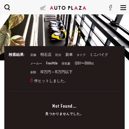
検索結果:
明石店
新車
ミニバイク
店舗:
区分:
タイプ:
FreeMile
1201〜1300cc
メーカー:
排気量:
10万円～15万円以下
金額:
0
件ヒットしました。
Not Found...
見つかりませんでした。