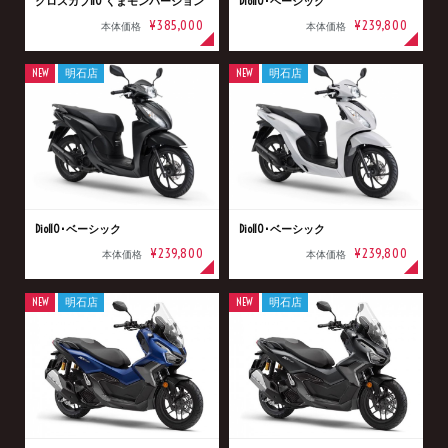
クロスカブ110 くまモンバージョン
Dio110･ベーシック
¥385,000
¥239,800
本体価格
本体価格
NEW
明石店
NEW
明石店
Dio110･ベーシック
Dio110･ベーシック
¥239,800
¥239,800
本体価格
本体価格
NEW
明石店
NEW
明石店