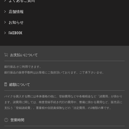
よくあるご質問
店舗情報
お知らせ
FACEBOOK
お支払いについて
銀行振込 がご利用できます。
銀行振込の振替手数料はお客様にご負担頂いております。ご了承下さいませ。
総額について
バイクを購入する際には本体価格の他に、登録費用などや各種税金など「諸費用」が掛かり
ます。諸費用に関しては、検査登録手続き代行の費用や、整備に掛かる費用など、販売店に
支払う「登録諸経費」。重量税や自賠責保険などの「法定費用」の2種類の事です。
営業時間