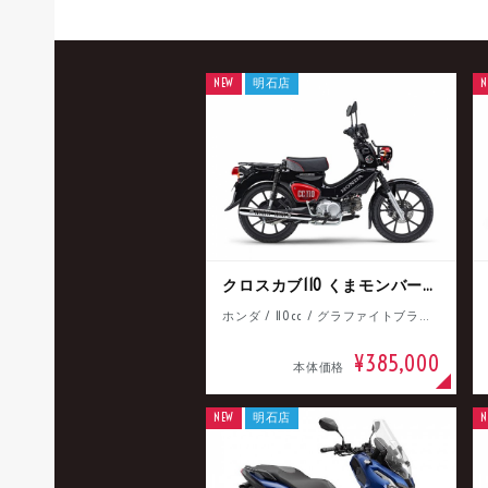
NEW
明石店
N
クロスカブ110 くまモンバージョン
ホンダ / 110cc / グラファイトブラック
¥385,000
本体価格
NEW
明石店
N