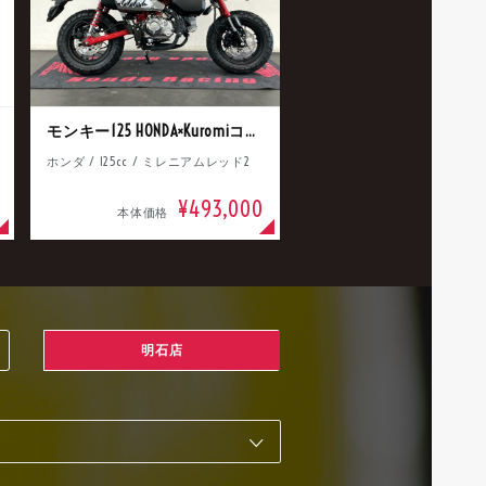
モンキー125 HONDA×Kuromiコラボ
ホンダ / 125cc / ミレニアムレッド2
¥493,000
本体価格
明石店