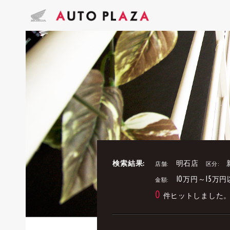
検索結果:
明石店
店舗:
区分:
10万円～15万円
金額:
0
件ヒットしました