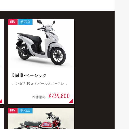
NEW
明石店
Dio110･ベーシック
ホンダ / 110cc / パールスノーフレークホワイト
¥239,800
本体価格
NEW
明石店