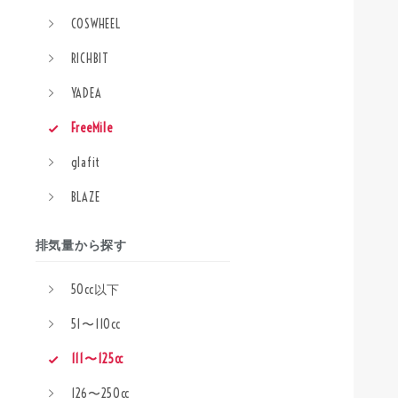
COSWHEEL
RICHBIT
YADEA
FreeMile
glafit
BLAZE
排気量から探す
50cc以下
51〜110cc
111〜125cc
126〜250cc