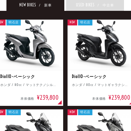
NEW BIKES
USED BIKES
/ 新車
/ 中古車
EW
明石店
NEW
明石店
Dio110･ベーシック
Dio110･ベーシック
ホンダ / 110cc / マットテクノシルバーメタリック
ホンダ / 110cc / マットギャラクシーブラックメタリック
¥239,800
¥239,800
本体価格
本体価格
EW
明石店
NEW
明石店