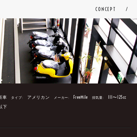
CONCEPT
新車
アメリカン
FreeMile
111〜125cc
タイプ:
メーカー:
排気量:
以下
。