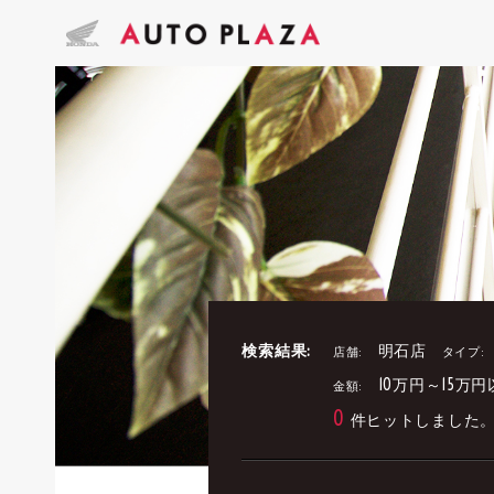
検索結果:
明石店
店舗:
タイプ:
10万円～15万円
金額:
0
件ヒットしました