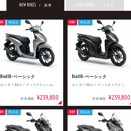
NEW BIKES
USED BIKES
/ 新車
/ 中古車
EW
明石店
NEW
明石店
Dio110･ベーシック
Dio110･ベーシック
ホンダ / 110cc / マットテクノシルバーメタリック
ホンダ / 110cc / マットギャラクシーブラックメタリック
¥239,800
¥239,800
本体価格
本体価格
EW
明石店
NEW
明石店