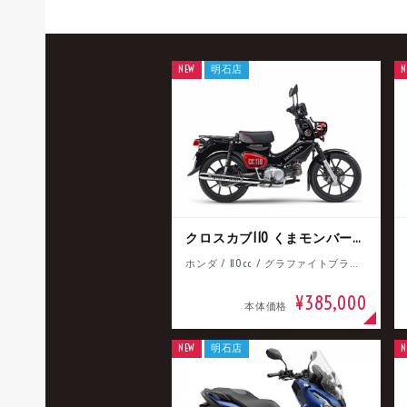
NEW
明石店
N
クロスカブ110 くまモンバージョン
ホンダ / 110cc / グラファイトブラック
¥385,000
本体価格
NEW
明石店
N