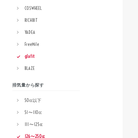
COSWHEEL
RICHBIT
YADEA
FreeMile
glafit
BLAZE
排気量から探す
50cc以下
51〜110cc
111〜125cc
126〜250cc