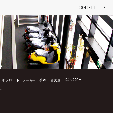
CONCEPT
オフロード
glafit
126〜250cc
メーカー:
排気量:
以下
。