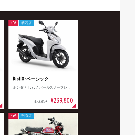
NEW
明石店
Dio110･ベーシック
ホンダ / 110cc / パールスノーフレークホワイト
¥239,800
本体価格
NEW
明石店