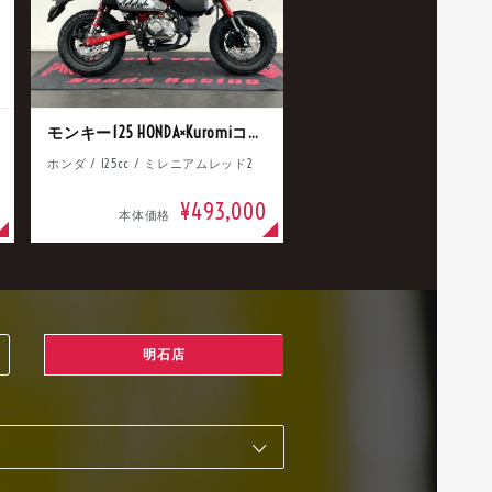
モンキー125 HONDA×Kuromiコラボ
ホンダ / 125cc / ミレニアムレッド2
¥493,000
本体価格
明石店