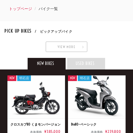
トップページ
バイク一覧
PICK UP BIKES
/ ピックアップバイク
VIEW MORE
NEW BIKES
USED BIKES
NEW
明石店
NEW
明石店
クロスカブ110 くまモンバージョン
Dio110･ベーシック
¥385,000
¥239,800
本体価格
本体価格