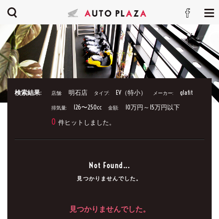
検索結果:
明石店
EV（特小）
glafit
店舗:
タイプ:
メーカー:
126〜250cc
10万円～15万円以下
排気量:
金額:
0
件ヒットしました。
Not Found...
見つかりませんでした。
見つかりませんでした。