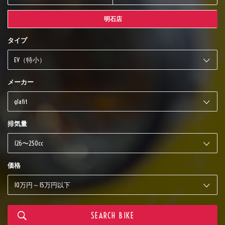
明石店
タイプ
メーカー
排気量
価格