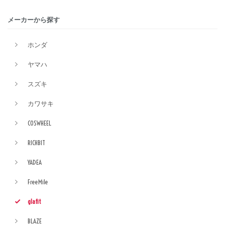
メーカーから探す
ホンダ
ヤマハ
スズキ
カワサキ
COSWHEEL
RICHBIT
YADEA
FreeMile
glafit
BLAZE