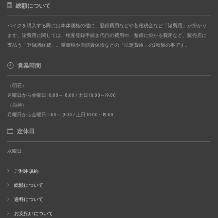
総額について
バイクを購入する際には本体価格の他に、登録費用などや各種税金など「諸費用」が掛かり
ます。諸費用に関しては、検査登録手続き代行の費用や、整備に掛かる費用など、販売店に
支払う「登録諸経費」。重量税や自賠責保険などの「法定費用」の2種類の事です。
営業時間
（明石）
月曜日から金曜日 10:00～18:00 / 土日 10:00～19:00
（西神）
月曜日から金曜日 11:00～19:00 / 土日 10:00～19:00
定休日
水曜日
ご利用規約
総額について
送料について
お支払いについて