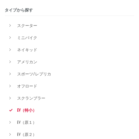
タイプから探す
排気量
スクーター
ミニバイク
価格
ネイキッド
アメリカン
スポーツ/レプリカ
オフロード
スクランブラー
EV（特小）
EV（原１）
EV（原２）