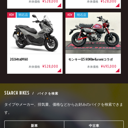
¥528,000
¥528,000
本体価格
本体価格
NEW
明石店
NEW
明石店
2026年ADV160
モンキー125 HONDA×Kuromiコラボ
¥528,000
¥493,000
本体価格
本体価格
SEARCH BIKES
/ バイクを検索
タイプやメーカー、排気量、価格などからお好みのバイクを検索できま
す。
新車
中古車