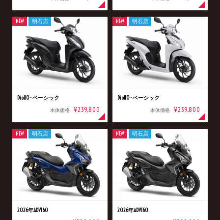
NEW
明石店
NEW
明石店
Dio110･ベーシック
Dio110･ベーシック
¥239,800
¥239,800
本体価格
本体価格
NEW
明石店
NEW
明石店
2026年ADV160
2026年ADV160