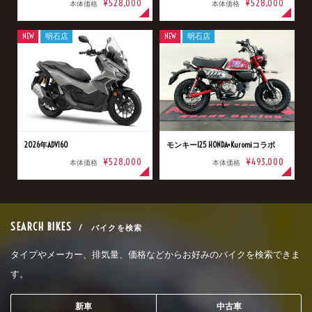
¥528,000
¥528,000
本体価格
本体価格
NEW
明石店
NEW
明石店
2026年ADV160
モンキー125 HONDA×Kuromiコラボ
¥528,000
¥493,000
本体価格
本体価格
SEARCH BIKES
/ バイクを検索
タイプやメーカー、排気量、価格などからお好みのバイクを検索できま
す。
新車
中古車