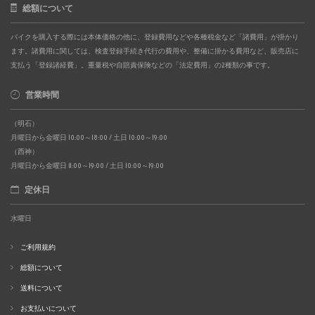
総額について
バイクを購入する際には本体価格の他に、登録費用などや各種税金など「諸費用」が掛かり
ます。諸費用に関しては、検査登録手続き代行の費用や、整備に掛かる費用など、販売店に
支払う「登録諸経費」。重量税や自賠責保険などの「法定費用」の2種類の事です。
営業時間
（明石）
月曜日から金曜日 10:00～18:00 / 土日 10:00～19:00
（西神）
月曜日から金曜日 11:00～19:00 / 土日 10:00～19:00
定休日
水曜日
ご利用規約
総額について
送料について
お支払いについて