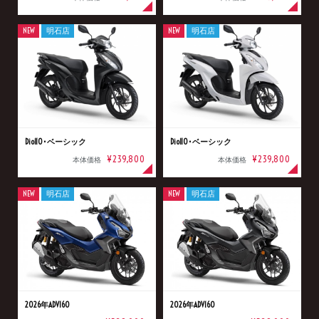
NEW
明石店
NEW
明石店
Dio110･ベーシック
Dio110･ベーシック
¥239,800
¥239,800
本体価格
本体価格
NEW
明石店
NEW
明石店
2026年ADV160
2026年ADV160