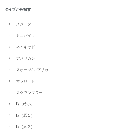
タイプから探す
排気量
スクーター
ミニバイク
価格
ネイキッド
アメリカン
スポーツ/レプリカ
オフロード
スクランブラー
EV（特小）
EV（原１）
EV（原２）