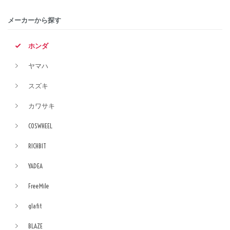
メーカーから探す
ホンダ
ヤマハ
スズキ
カワサキ
COSWHEEL
RICHBIT
YADEA
FreeMile
glafit
BLAZE