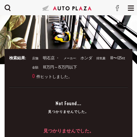
検索結果:
明石店 ・
ホンダ
111〜125cc
店舗:
メーカー:
排気量:
10万円～15万円以下
金額:
0
件ヒットしました。
Not Found...
見つかりませんでした。
見つかりませんでした。