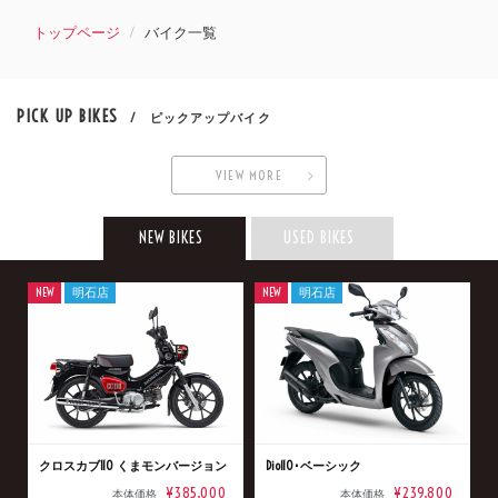
トップページ
バイク一覧
PICK UP BIKES
/ ピックアップバイク
VIEW MORE
NEW BIKES
USED BIKES
NEW
明石店
NEW
明石店
クロスカブ110 くまモンバージョン
Dio110･ベーシック
¥385,000
¥239,800
本体価格
本体価格