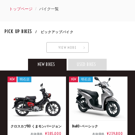
トップページ
バイク一覧
PICK UP BIKES
/ ピックアップバイク
VIEW MORE
NEW BIKES
USED BIKES
NEW
明石店
NEW
明石店
クロスカブ110 くまモンバージョン
Dio110･ベーシック
¥385,000
¥239,800
本体価格
本体価格