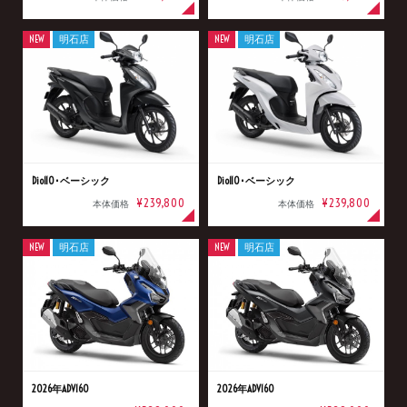
NEW
明石店
NEW
明石店
Dio110･ベーシック
Dio110･ベーシック
¥239,800
¥239,800
本体価格
本体価格
NEW
明石店
NEW
明石店
2026年ADV160
2026年ADV160