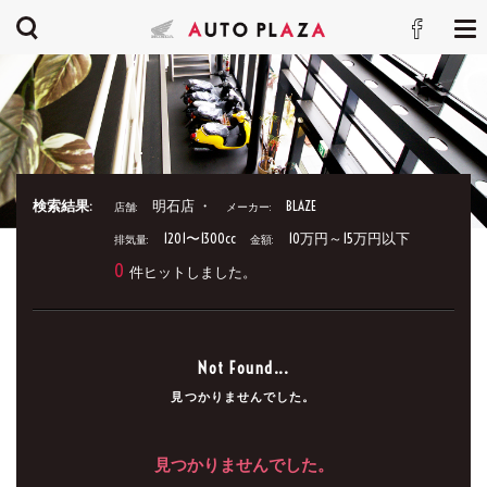
検索結果:
明石店 ・
BLAZE
店舗:
メーカー:
1201〜1300cc
10万円～15万円以下
排気量:
金額:
0
件ヒットしました。
Not Found...
見つかりませんでした。
見つかりませんでした。