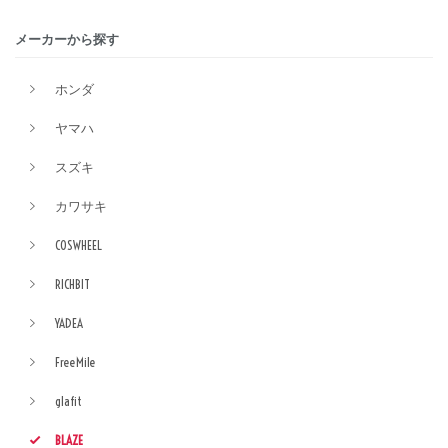
メーカーから探す
ホンダ
ヤマハ
スズキ
カワサキ
COSWHEEL
RICHBIT
YADEA
FreeMile
glafit
BLAZE