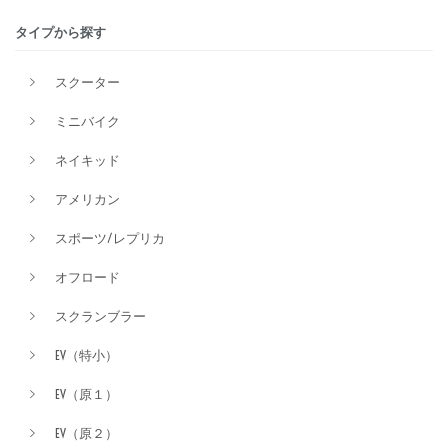
タイプから探す
排気量
スクーター
ミニバイク
価格
ネイキッド
アメリカン
スポーツ/レプリカ
オフロード
スクランブラー
EV（特小）
EV（原１）
EV（原２）