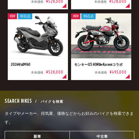
¥528,000
¥528,000
本体価格
本体価格
NEW
明石店
NEW
明石店
2026年ADV160
モンキー125 HONDA×Kuromiコラボ
¥528,000
¥493,000
本体価格
本体価格
SEARCH BIKES
/ バイクを検索
タイプやメーカー、排気量、価格などからお好みのバイクを検索できま
す。
新車
中古車