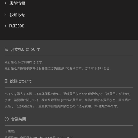
店舗情報
お知らせ
FACEBOOK
お支払いについて
銀行振込 がご利用できます。
銀行振込の振替手数料はお客様にご負担頂いております。ご了承下さいませ。
総額について
バイクを購入する際には本体価格の他に、登録費用などや各種税金など「諸費用」が掛かり
ます。諸費用に関しては、検査登録手続き代行の費用や、整備に掛かる費用など、販売店に
支払う「登録諸経費」。重量税や自賠責保険などの「法定費用」の2種類の事です。
営業時間
（明石）
月曜日から金曜日 10:00～18:00 / 土日 10:00～19:00