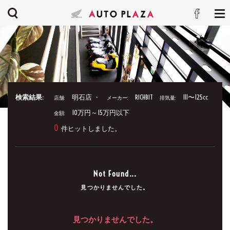
検索結果:
明石店 ・
RICHBIT
111〜125cc
店舗:
メーカー:
排気量:
10万円～15万円以下
金額:
0
件ヒットしました。
Not Found...
見つかりませんでした。
見つかりませんでした。