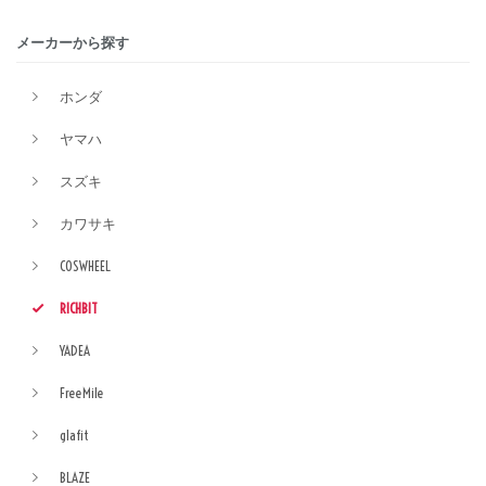
メーカーから探す
ホンダ
ヤマハ
スズキ
カワサキ
COSWHEEL
RICHBIT
YADEA
FreeMile
glafit
BLAZE