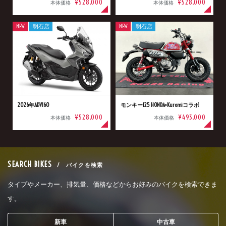
¥528,000
¥528,000
本体価格
本体価格
NEW
明石店
NEW
明石店
2026年ADV160
モンキー125 HONDA×Kuromiコラボ
¥528,000
¥493,000
本体価格
本体価格
SEARCH BIKES
/ バイクを検索
タイプやメーカー、排気量、価格などからお好みのバイクを検索できま
す。
新車
中古車