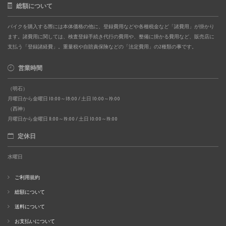
総額について
バイクを購入する際には本体価格の他に、登録費用などや各種税金など「諸費用」が掛かり
ます。諸費用に関しては、検査登録手続き代行の費用や、整備に掛かる費用など、販売店に
支払う「登録諸経費」。重量税や自賠責保険などの「法定費用」の2種類の事です。
営業時間
（明石）
月曜日から金曜日 10:00～18:00 / 土日 10:00～19:00
（西神）
月曜日から金曜日 11:00～19:00 / 土日 10:00～19:00
定休日
水曜日
ご利用規約
総額について
送料について
お支払いについて