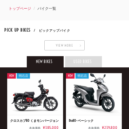
トップページ
バイク一覧
PICK UP BIKES
/ ピックアップバイク
VIEW MORE
NEW BIKES
USED BIKES
NEW
明石店
NEW
明石店
クロスカブ110 くまモンバージョン
Dio110･ベーシック
¥385,000
¥239,800
本体価格
本体価格