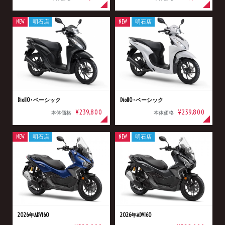
NEW
明石店
NEW
明石店
Dio110･ベーシック
Dio110･ベーシック
¥239,800
¥239,800
本体価格
本体価格
NEW
明石店
NEW
明石店
2026年ADV160
2026年ADV160