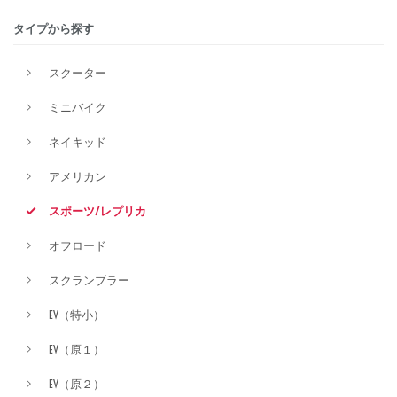
タイプから探す
排気量
スクーター
ミニバイク
価格
ネイキッド
アメリカン
スポーツ/レプリカ
オフロード
スクランブラー
EV（特小）
EV（原１）
EV（原２）