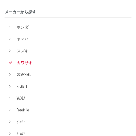
メーカーから探す
ホンダ
ヤマハ
スズキ
カワサキ
COSWHEEL
RICHBIT
YADEA
FreeMile
glafit
BLAZE