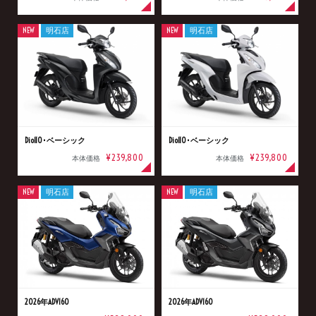
NEW
明石店
NEW
明石店
Dio110･ベーシック
Dio110･ベーシック
¥239,800
¥239,800
本体価格
本体価格
NEW
明石店
NEW
明石店
2026年ADV160
2026年ADV160