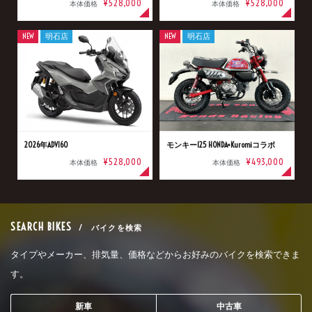
¥528,000
¥528,000
本体価格
本体価格
NEW
明石店
NEW
明石店
2026年ADV160
モンキー125 HONDA×Kuromiコラボ
¥528,000
¥493,000
本体価格
本体価格
SEARCH BIKES
/ バイクを検索
タイプやメーカー、排気量、価格などからお好みのバイクを検索できま
す。
新車
中古車