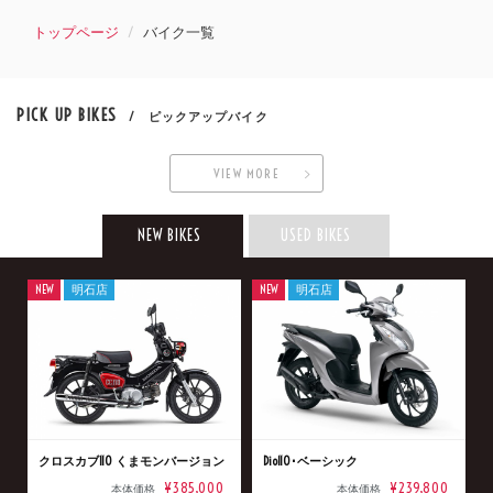
トップページ
バイク一覧
PICK UP BIKES
/ ピックアップバイク
VIEW MORE
NEW BIKES
USED BIKES
NEW
明石店
NEW
明石店
クロスカブ110 くまモンバージョン
Dio110･ベーシック
¥385,000
¥239,800
本体価格
本体価格