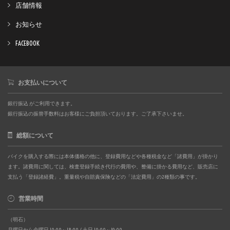
店舗情報
お知らせ
FACEBOOK
お支払いについて
銀行振込 がご利用できます。
銀行振込の振替手数料はお客様にご負担頂いております。ご了承下さいませ。
総額について
バイクを購入する際には本体価格の他に、登録費用などや各種税金など「諸費用」が掛かり
ます。諸費用に関しては、検査登録手続き代行の費用や、整備に掛かる費用など、販売店に
支払う「登録諸経費」。重量税や自賠責保険などの「法定費用」の2種類の事です。
営業時間
（明石）
月曜日から金曜日 10:00～18:00 / 土日 10:00～19:00