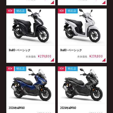
NEW
明石店
NEW
明石店
Dio110･ベーシック
Dio110･ベーシック
¥239,800
¥239,800
本体価格
本体価格
NEW
明石店
NEW
明石店
2026年ADV160
2026年ADV160