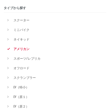
タイプから探す
排気量
スクーター
ミニバイク
価格
ネイキッド
アメリカン
スポーツ/レプリカ
オフロード
スクランブラー
EV（特小）
EV（原１）
EV（原２）