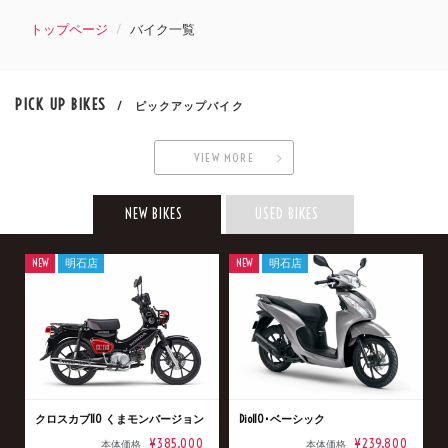
トップページ
バイク一覧
PICK UP BIKES
/ ピックアップバイク
VIEW MORE
NEW BIKES
USED BIKES
NEW
明石店
NEW
明石店
クロスカブ110 くまモンバージョン
Dio110･ベーシック
¥385,000
¥239,800
本体価格
本体価格