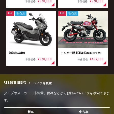
¥528,000
¥528,000
本体価格
本体価格
NEW
明石店
NEW
明石店
2026年ADV160
モンキー125 HONDA×Kuromiコラボ
¥528,000
¥493,000
本体価格
本体価格
SEARCH BIKES
/ バイクを検索
タイプやメーカー、排気量、価格などからお好みのバイクを検索できま
す。
新車
中古車