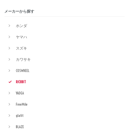
メーカーから探す
ホンダ
ヤマハ
スズキ
カワサキ
COSWHEEL
RICHBIT
YADEA
FreeMile
glafit
BLAZE