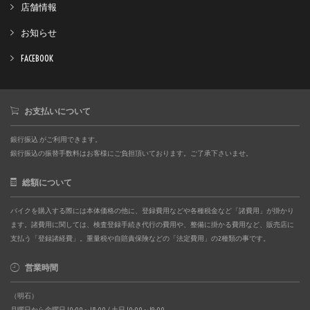
店舗情報
お知らせ
FACEBOOK
お支払いについて
銀行振込 がご利用できます。
銀行振込の振替手数料はお客様にご負担頂いております。ご了承下さいませ。
総額について
バイクを購入する際には本体価格の他に、登録費用などや各種税金など「諸費用」が掛かり
ます。諸費用に関しては、検査登録手続き代行の費用や、整備に掛かる費用など、販売店に
支払う「登録諸経費」。重量税や自賠責保険などの「法定費用」の2種類の事です。
営業時間
（明石）
月曜日から金曜日 10:00～18:00 / 土日 10:00～19:00