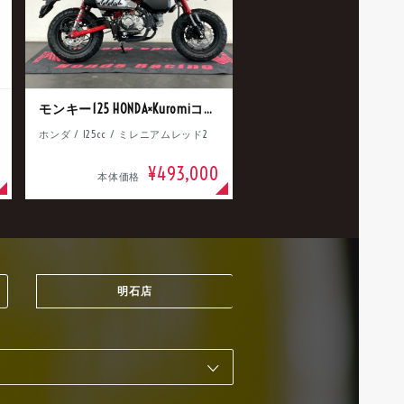
モンキー125 HONDA×Kuromiコラボ
ホンダ / 125cc / ミレニアムレッド2
¥493,000
本体価格
明石店