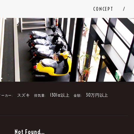
CONCEPT
スズキ
1301cc以上
30万円以上
メーカー:
排気量:
金額:
。
Not Found...