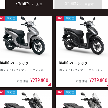
NEW BIKES
USED BIKES
/ 新車
/ 中古車
EW
明石店
NEW
明石店
Dio110･ベーシック
Dio110･ベーシック
ホンダ / 110cc / マットテクノシルバーメタリック
ホンダ / 110cc / マットギャラクシーブラックメタリック
¥239,800
¥239,800
本体価格
本体価格
EW
明石店
NEW
明石店