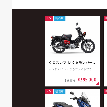
NEW
明石店
N
クロスカブ110 くまモンバージョン
ホンダ / 110cc / グラファイトブラック
¥385,000
本体価格
NEW
明石店
N