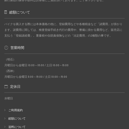
銀行振込の振替手数料はお客様にご負担頂いております。ご了承下さいませ。
総額について
バイクを購入する際には本体価格の他に、登録費用などや各種税金など「諸費用」が掛かり
ます。諸費用に関しては、検査登録手続き代行の費用や、整備に掛かる費用など、販売店に
支払う「登録諸経費」。重量税や自賠責保険などの「法定費用」の2種類の事です。
営業時間
（明石）
月曜日から金曜日 10:00～18:00 / 土日 10:00～19:00
（西神）
月曜日から金曜日 11:00～19:00 / 土日 10:00～19:00
定休日
水曜日
ご利用規約
総額について
送料について