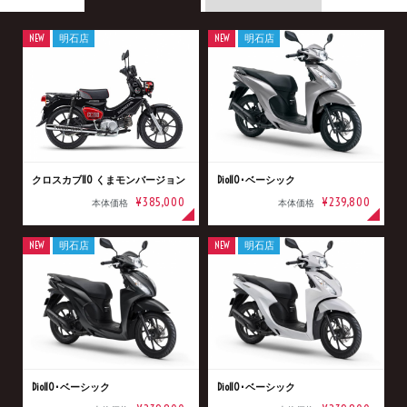
NEW
明石店
NEW
明石店
クロスカブ110 くまモンバージョン
Dio110･ベーシック
¥385,000
¥239,800
本体価格
本体価格
NEW
明石店
NEW
明石店
Dio110･ベーシック
Dio110･ベーシック