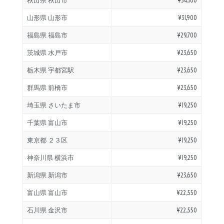
排気量
山形県 山形市
¥31,900
福島県 福島市
¥29,700
茨城県 水戸市
¥23,650
価格
栃木県 宇都宮駅
¥23,650
群馬県 前橋市
¥23,650
埼玉県 さいたま市
¥19,250
千葉県 富山市
¥19,250
東京都 ２３区
¥19,250
神奈川県 横浜市
¥19,250
新潟県 新潟市
¥23,650
富山県 富山市
¥22,550
石川県 金沢市
¥22,550