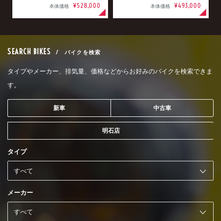
¥528,000
¥493,000
本体価格
本体価格
SEARCH BIKES
/ バイクを検索
タイプやメーカー、排気量、価格などからお好みのバイクを検索できま
す。
新車
中古車
明石店
タイプ
メーカー