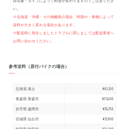
排気量・タイプによって料金が変わりますのでご注意くださ
い。
※北海道・沖縄・その他離島の場合、時期や・車種によって
送料が大きく変わる場合があります。
※配送時に発生しましたトラブルに関しましては配送業者へ
お問い合わせください。
新車
中古車
参考送料（原付バイクの場合）
明石店
北海道 港止
¥62,150
タイプ
青森県 青森市
¥37,400
岩手県 盛岡市
¥35,750
メーカー
宮城県 仙台市
¥31,900
秋田県 秋田市
¥34,100