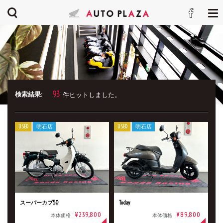
93
検索結果:
件ヒットしました。
USED
明石店
USED
明石店
スーパーカブ50
Today
¥239,800
¥89,800
本体価格
本体価格