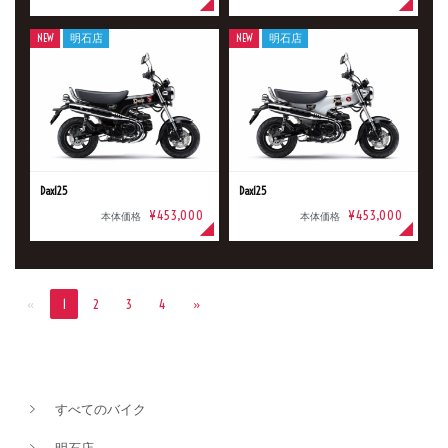
NEW
明石店
NEW
明石店
Dax125
Dax125
¥453,000
¥453,000
本体価格
本体価格
«
1
2
3
4
»
すべてのバイク