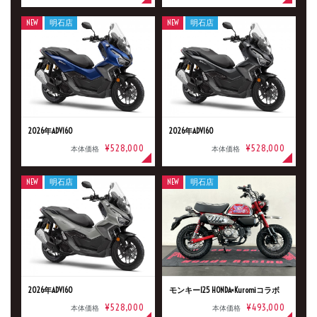
NEW
明石店
NEW
明石店
新車
中古車
明石店
タイプ
2026年ADV160
2026年ADV160
メーカー
¥528,000
¥528,000
本体価格
本体価格
NEW
明石店
NEW
明石店
排気量
価格
2026年ADV160
モンキー125 HONDA×Kuromiコラボ
¥528,000
¥493,000
本体価格
本体価格