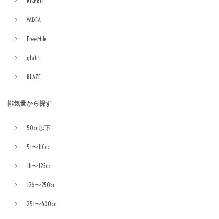
RICHBIT
YADEA
FreeMile
glafit
BLAZE
排気量から探す
50cc以下
51〜110cc
111〜125cc
126〜250cc
251〜400cc