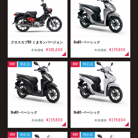
クロスカブ110 くまモンバージョン
Dio110･ベーシック
¥385,000
¥239,800
本体価格
本体価格
NEW
明石店
NEW
明石店
Dio110･ベーシック
Dio110･ベーシック
¥239,800
¥239,800
本体価格
本体価格
NEW
明石店
NEW
明石店