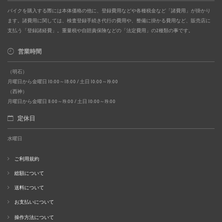
バイクを購入する際には本体価格の他に、登録費用などや各種税金など「諸費用」が掛かり
ます。諸費用に関しては、検査登録手続き代行の費用や、整備に掛かる費用など、販売店に
支払う「登録諸経費」。重量税や自賠責保険などの「法定費用」の2種類の事です。
営業時間
（明石）
月曜日から金曜日 10:00～18:00 / 土日 10:00～19:00
（西神）
月曜日から金曜日 11:00～19:00 / 土日 10:00～19:00
定休日
水曜日
ご利用規約
総額について
送料について
お支払いについて
操作方法について