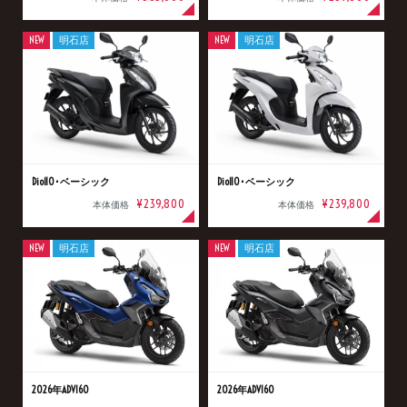
NEW
明石店
NEW
明石店
Dio110･ベーシック
Dio110･ベーシック
¥239,800
¥239,800
本体価格
本体価格
NEW
明石店
NEW
明石店
2026年ADV160
2026年ADV160