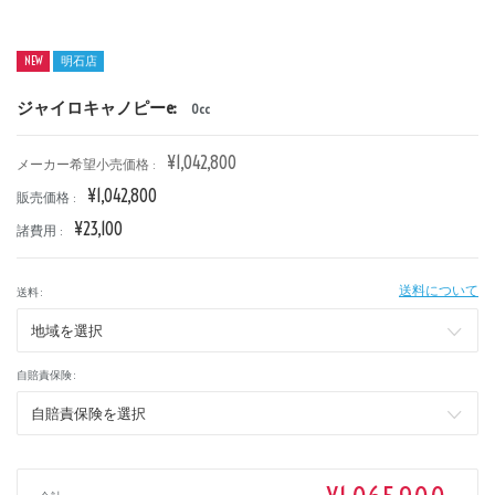
NEW
明石店
ジャイロキャノピーe:
0cc
¥1,042,800
メーカー希望小売価格 :
¥1,042,800
販売価格 :
新車
中古車
¥23,100
諸費用 :
明石店
送料について
送料 :
タイプ
自賠責保険 :
メーカー