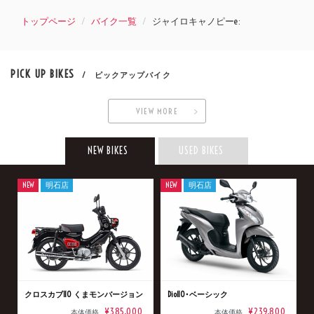
トップページ
バイク一覧
ジャイロキャノピーe:
PICK UP BIKES
/ ピックアップバイク
VIEW MORE
NEW BIKES
USED BIKES
NEW
明石店
NEW
明石店
クロスカブ110 くまモンバージョン
Dio110･ベーシック
¥385,000
¥239,800
本体価格
本体価格