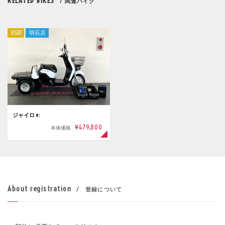
RELATED BIKES
/ 関連バイク
USED
明石店
ジャイロ e:
¥479,800
本体価格
About registration
/ 登録について