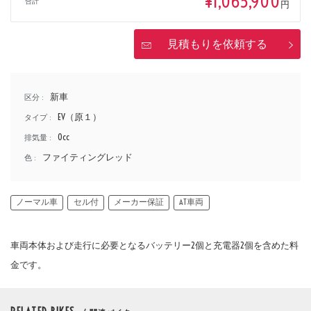
¥1,065,900
合計
排気量
円
見積もりを依頼する
価格
新車
区分 :
EV（原１）
タイプ :
0cc
排気量 :
ファイティングレッド
色 :
ノーマル車
セル付
メーカー保証
AT車両
車両本体および走行に必要となるバッテリー2個と充電器2個を含めた料
金です。