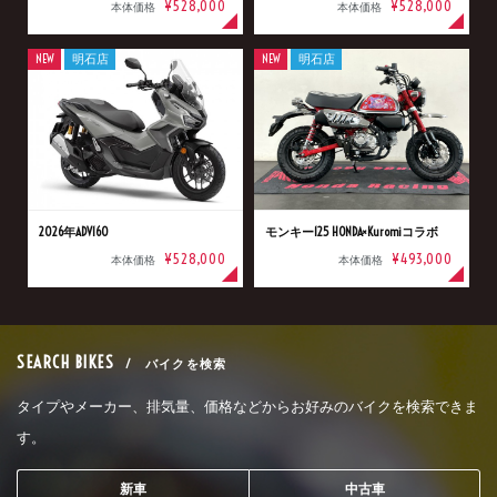
¥528,000
¥528,000
本体価格
本体価格
NEW
明石店
NEW
明石店
2026年ADV160
モンキー125 HONDA×Kuromiコラボ
¥528,000
¥493,000
本体価格
本体価格
SEARCH BIKES
/ バイクを検索
タイプやメーカー、排気量、価格などからお好みのバイクを検索できま
す。
新車
中古車