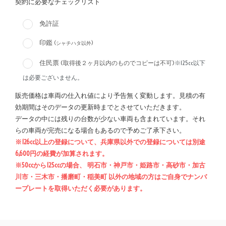
契約に必要なチェックリスト
免許証
印鑑
(シャチハタ以外)
住民票
(取得後２ヶ月以内のものでコピーは不可)
※125cc以下
は必要ございません。
販売価格は車両の仕入れ値により予告無く変動します。見積の有
効期間はそのデータの更新時までとさせていただきます。
データの中には残りの台数が少ない車両も含まれています。それ
らの車両が完売になる場合もあるので予めご了承下さい。
※126cc以上の登録について、兵庫県以外での登録については別途
6,600円の経費が加算されます。
※50ccから125ccの場合、 明石市・神戸市・姫路市・高砂市・加古
川市・三木市・播磨町・稲美町 以外の地域の方はご自身でナンバ
ープレートを取得いただく必要があります。