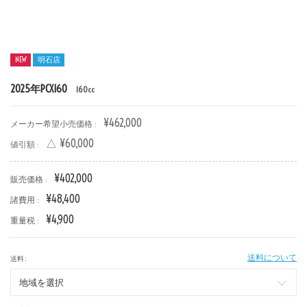
NEW
明石店
2025年PCX160
160cc
¥462,000
メーカー希望小売価格 :
△ ¥60,000
値引額 :
¥402,000
販売価格 :
新車
中古車
¥48,400
諸費用 :
¥4,900
明石店
重量税 :
タイプ
送料について
送料 :
メーカー