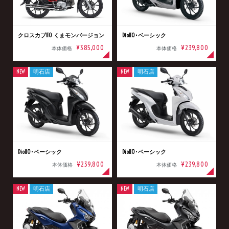
クロスカブ110 くまモンバージョン
Dio110･ベーシック
¥385,000
¥239,800
本体価格
本体価格
NEW
明石店
NEW
明石店
Dio110･ベーシック
Dio110･ベーシック
¥239,800
¥239,800
本体価格
本体価格
NEW
明石店
NEW
明石店