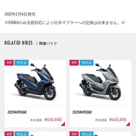
2025年2月6日発売
※PCX160のみ法規対応により社外マフラーへの交換は出来ません。※
RELATED BIKES
/ 関連バイク
NEW
明石店
NEW
明石店
2025年PCX160
2025年PCX160
¥402,000
¥402,000
本体価格
本体価格
NEW
明石店
NEW
明石店