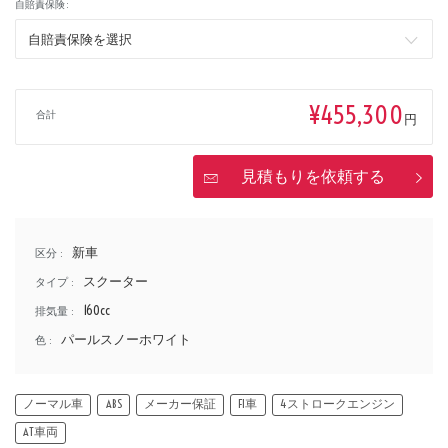
自賠責保険 :
排気量
¥455,300
合計
円
価格
見積もりを依頼する
新車
区分 :
スクーター
タイプ :
160cc
排気量 :
パールスノーホワイト
色 :
ノーマル車
ABS
メーカー保証
FI車
4ストロークエンジン
AT車両