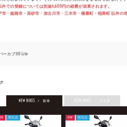
県以外での登録については別途6,600円の経費が加算されます。
石市・神戸市・姫路市・高砂市・加古川市・三木市・播磨町・稲美町 以外
ーカブ110 Lite
ク
NEW BIKES
USED BIKES
/ 新車
/ 中古車
EW
明石店
NEW
明石店