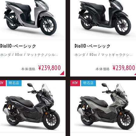
Dio110･ベーシック
Dio110･ベーシック
ホンダ / 110cc / マットテクノシルバーメタリック
ホンダ / 110cc / マットギャラクシーブラックメタリック
¥239,800
¥239,800
本体価格
本体価格
EW
明石店
NEW
明石店