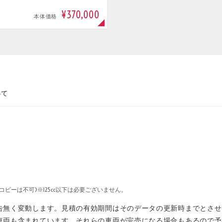
¥370,000
本体価格
いて
コピーは不可)
※125cc以下は必要ございません。
告無く変動します。見積の有効期間はそのデータの更新時までとさせ
車両も含まれています。それらの車両が完売になる場合もあるので予