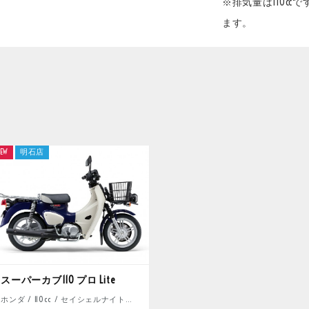
※排気量は110c
ます。
EW
明石店
スーパーカブ110 プロ Lite
ホンダ / 110cc / セイシェルナイトブルー