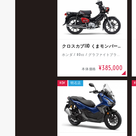
クロスカブ110 くまモンバージョン
ホンダ / 110cc / グラファイトブラック
¥385,000
本体価格
NEW
明石店
N