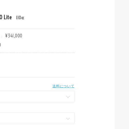
Lite
110cc
¥341,000
:
0
0
送料について