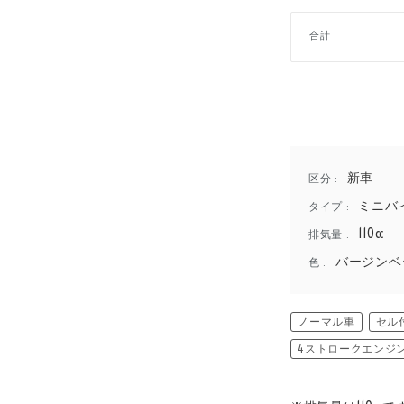
合計
新車
区分 :
ミニバ
タイプ :
110cc
排気量 :
バージンベ
色 :
ノーマル車
セル
4ストロークエンジ