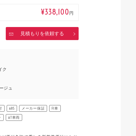
¥338,100
円
見積もりを依頼する
イク
ージュ
付
ABS
メーカー保証
FI車
ン
AT車両