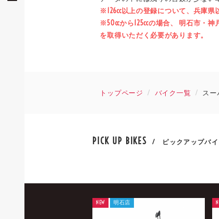
※126cc以上の登録について、兵庫
※50ccから125ccの場合、 明
を取得いただく必要があります。
トップページ
バイク一覧
スーパ
PICK UP BIKES
/ ピックアップバイ
NEW
明石店
N