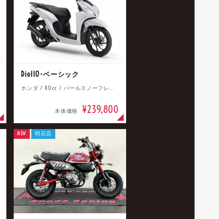
Dio110･ベーシック
ホンダ / 110cc / パールスノーフレークホワイト
¥239,800
本体価格
NEW
明石店