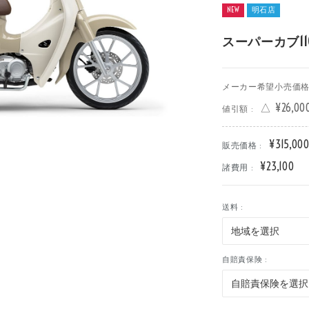
NEW
明石店
車
中古車
明石店
スーパーカブ110 
メーカー希望小売価格 
△ ¥26,00
値引額 :
¥315,00
販売価格 :
¥23,100
諸費用 :
送料 :
自賠責保険 :