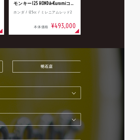
モンキー125 HONDA×Kuromiコラボ
ホンダ / 125cc / ミレニアムレッド2
¥493,000
本体価格
明石店