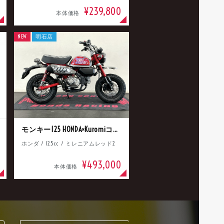
¥239,800
本体価格
NEW
明石店
モンキー125 HONDA×Kuromiコラボ
ホンダ / 125cc / ミレニアムレッド2
¥493,000
本体価格