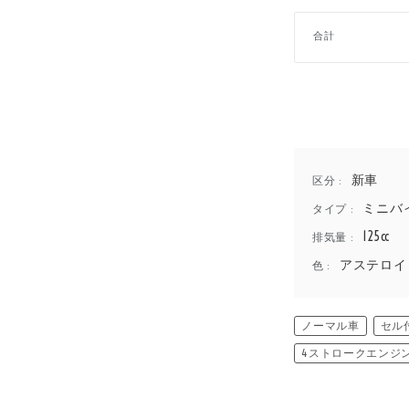
合計
新車
区分 :
ミニバ
タイプ :
125cc
排気量 :
アステロイ
色 :
ノーマル車
セル
4ストロークエンジ