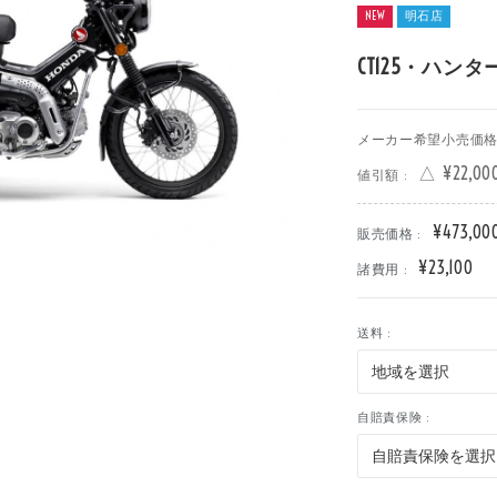
NEW
明石店
車
中古車
明石店
CT125・ハン
メーカー希望小売価格 
△ ¥22,00
値引額 :
¥473,00
販売価格 :
¥23,100
諸費用 :
送料 :
自賠責保険 :