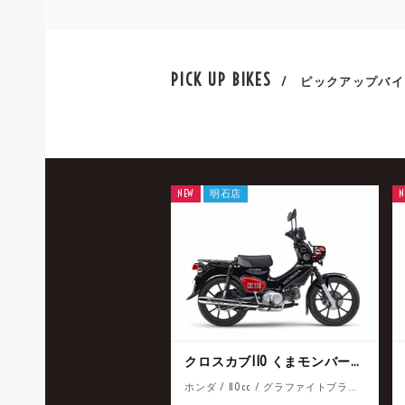
PICK UP BIKES
/ ピックアップバイ
NEW
明石店
N
クロスカブ110 くまモンバージョン
ホンダ / 110cc / グラファイトブラック