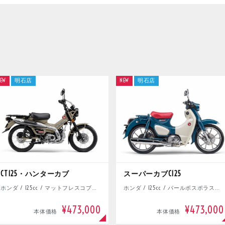
EW
明石店
NEW
明石店
CT125・ハンターカブ
スーパーカブC125
ホンダ / 125cc / マットフレスコブラウン
ホンダ / 125cc / パールボスポラスブルー
¥473,000
¥473,000
本体価格
本体価格