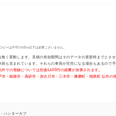
コピーは不可)
※125cc以下は必要ございません。
告無く変動します。見積の有効期間はそのデータの更新時までとさせ
車両も含まれています。それらの車両が完売になる場合もあるので予
県以外での登録については別途6,600円の経費が加算されます。
石市・神戸市・姫路市・高砂市・加古川市・三木市・播磨町・稲美町 以外
125・ハンターカブ