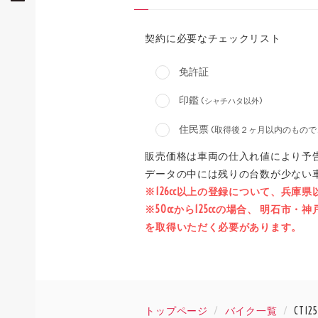
契約に必要なチェックリスト
免許証
印鑑
(シャチハタ以外)
住民票
(取得後２ヶ月以内のもので
販売価格は車両の仕入れ値により予
データの中には残りの台数が少ない
※126cc以上の登録について、兵庫
※50ccから125ccの場合、 明
を取得いただく必要があります。
トップページ
バイク一覧
CT