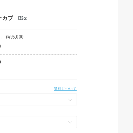
ターカブ
125cc
¥495,000
:
0
0
送料について