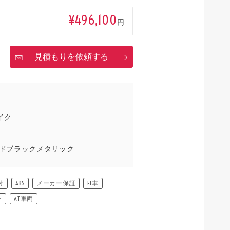
¥496,100
円
見積もりを依頼する
イク
ドブラックメタリック
付
ABS
メーカー保証
FI車
ン
AT車両