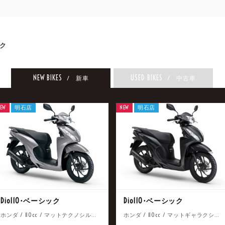
ク
NEW BIKES
USED BIKES
/ 新車
/ 中古車
EW
明石店
NEW
明石店
Dio110･ベーシック
Dio110･ベーシック
ホンダ / 110cc / マットテクノシルバーメタリック
ホンダ / 110cc / マットギャラクシーブラックメタリック