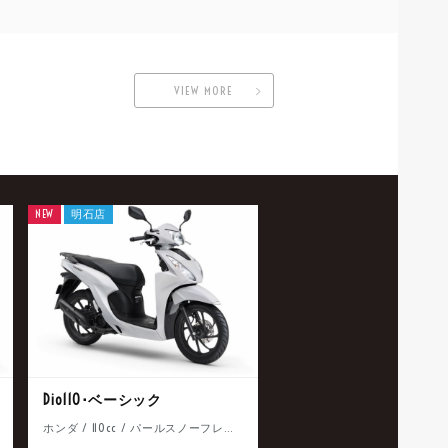
VIEW MORE
NEW
明石店
Dio110･ベーシック
ホンダ / 110cc / パールスノーフレークホワイト