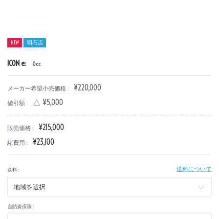
NEW
明石店
ICON e:
0cc
¥220,000
メーカー希望小売価格 :
△ ¥5,000
値引額 :
新車
中古車
¥215,000
販売価格 :
明石店
¥23,100
諸費用 :
タイプ
送料について
送料 :
メーカー
自賠責保険 :