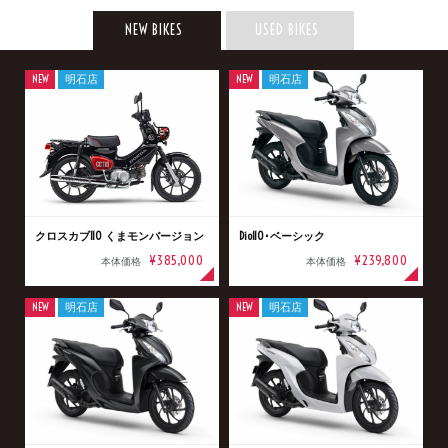
NEW BIKES
USED BIKES
NEW
明石店
NEW
明石店
クロスカブ110 くまモンバージョン
Dio110･ベーシック
¥385,000
¥239,800
本体価格
本体価格
NEW
明石店
NEW
明石店