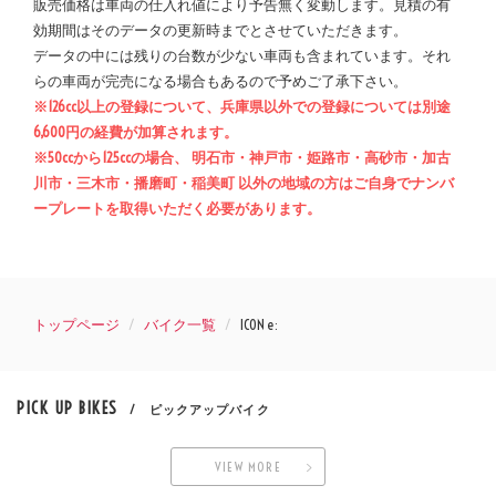
販売価格は車両の仕入れ値により予告無く変動します。見積の有
効期間はそのデータの更新時までとさせていただきます。
データの中には残りの台数が少ない車両も含まれています。それ
らの車両が完売になる場合もあるので予めご了承下さい。
※126cc以上の登録について、兵庫県以外での登録については別途
6,600円の経費が加算されます。
※50ccから125ccの場合、 明石市・神戸市・姫路市・高砂市・加古
川市・三木市・播磨町・稲美町 以外の地域の方はご自身でナンバ
ープレートを取得いただく必要があります。
トップページ
バイク一覧
ICON e:
PICK UP BIKES
/ ピックアップバイク
VIEW MORE