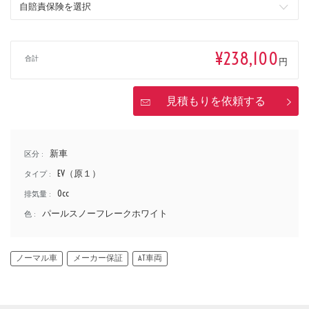
排気量
¥238,100
合計
円
価格
見積もりを依頼する
新車
区分 :
EV（原１）
タイプ :
0cc
排気量 :
パールスノーフレークホワイト
色 :
ノーマル車
メーカー保証
AT車両