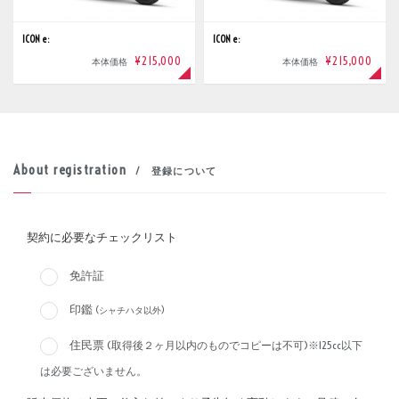
ICON e:
ICON e:
¥215,000
¥215,000
本体価格
本体価格
About registration
/ 登録について
契約に必要なチェックリスト
免許証
印鑑
(シャチハタ以外)
住民票
(取得後２ヶ月以内のものでコピーは不可)
※125cc以下
は必要ございません。