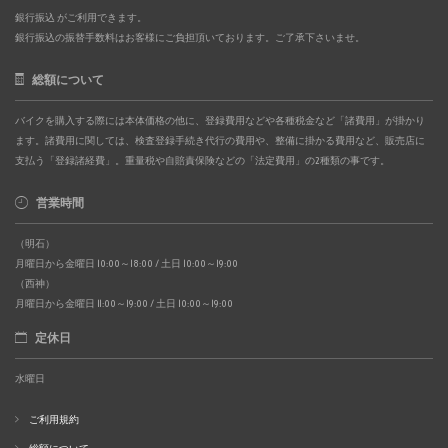
銀行振込 がご利用できます。
銀行振込の振替手数料はお客様にご負担頂いております。ご了承下さいませ。
総額について
バイクを購入する際には本体価格の他に、登録費用などや各種税金など「諸費用」が掛かり
ます。諸費用に関しては、検査登録手続き代行の費用や、整備に掛かる費用など、販売店に
支払う「登録諸経費」。重量税や自賠責保険などの「法定費用」の2種類の事です。
営業時間
（明石）
月曜日から金曜日 10:00～18:00 / 土日 10:00～19:00
（西神）
月曜日から金曜日 11:00～19:00 / 土日 10:00～19:00
定休日
水曜日
ご利用規約