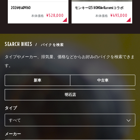
2026年ADV160
モンキー125 HONDA×Kuromiコラボ
¥528,000
¥493,000
本体価格
本体価格
SEARCH BIKES
/ バイクを検索
タイプやメーカー、排気量、価格などからお好みのバイクを検索できま
す。
新車
中古車
明石店
タイプ
メーカー