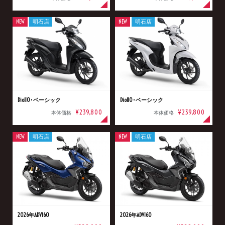
NEW
明石店
NEW
明石店
Dio110･ベーシック
Dio110･ベーシック
¥239,800
¥239,800
本体価格
本体価格
NEW
明石店
NEW
明石店
2026年ADV160
2026年ADV160