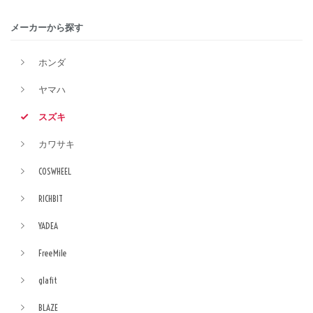
メーカーから探す
ホンダ
ヤマハ
スズキ
カワサキ
COSWHEEL
RICHBIT
YADEA
FreeMile
glafit
BLAZE