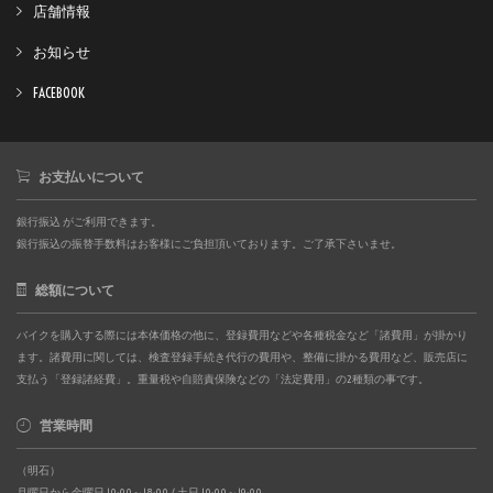
店舗情報
お知らせ
FACEBOOK
お支払いについて
銀行振込 がご利用できます。
銀行振込の振替手数料はお客様にご負担頂いております。ご了承下さいませ。
総額について
バイクを購入する際には本体価格の他に、登録費用などや各種税金など「諸費用」が掛かり
ます。諸費用に関しては、検査登録手続き代行の費用や、整備に掛かる費用など、販売店に
支払う「登録諸経費」。重量税や自賠責保険などの「法定費用」の2種類の事です。
営業時間
（明石）
月曜日から金曜日 10:00～18:00 / 土日 10:00～19:00