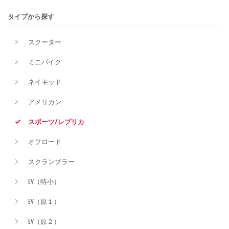
タイプから探す
排気量
スクーター
ミニバイク
価格
ネイキッド
アメリカン
スポーツ/レプリカ
オフロード
スクランブラー
EV（特小）
EV（原１）
EV（原２）