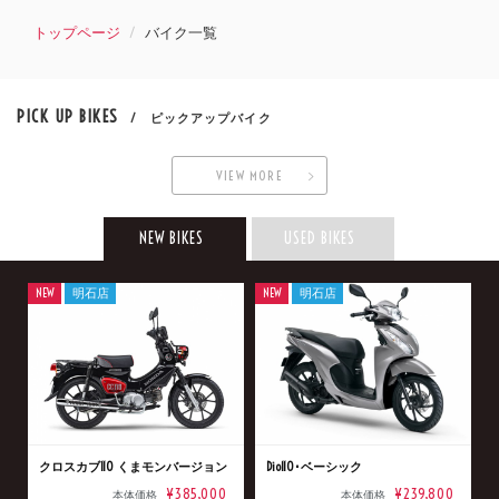
トップページ
バイク一覧
PICK UP BIKES
/ ピックアップバイク
VIEW MORE
NEW BIKES
USED BIKES
NEW
明石店
NEW
明石店
クロスカブ110 くまモンバージョン
Dio110･ベーシック
¥385,000
¥239,800
本体価格
本体価格