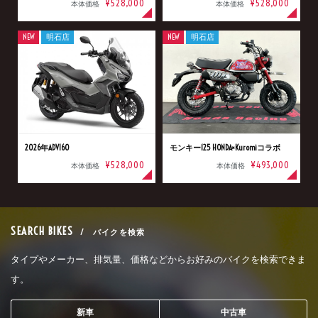
¥528,000
¥528,000
本体価格
本体価格
NEW
明石店
NEW
明石店
2026年ADV160
モンキー125 HONDA×Kuromiコラボ
¥528,000
¥493,000
本体価格
本体価格
SEARCH BIKES
/ バイクを検索
タイプやメーカー、排気量、価格などからお好みのバイクを検索できま
す。
新車
中古車