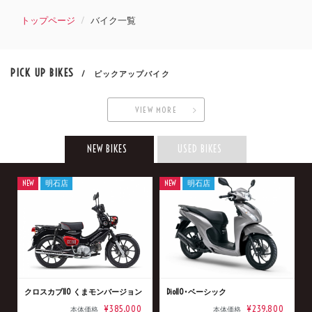
トップページ
バイク一覧
PICK UP BIKES
/ ピックアップバイク
VIEW MORE
NEW BIKES
USED BIKES
NEW
明石店
NEW
明石店
クロスカブ110 くまモンバージョン
Dio110･ベーシック
¥385,000
¥239,800
本体価格
本体価格