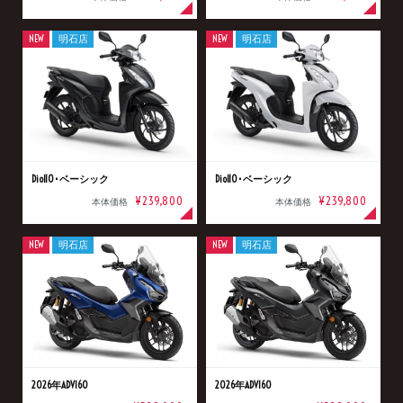
NEW
明石店
NEW
明石店
Dio110･ベーシック
Dio110･ベーシック
¥239,800
¥239,800
本体価格
本体価格
NEW
明石店
NEW
明石店
2026年ADV160
2026年ADV160