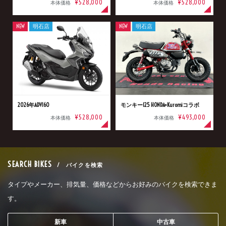
¥528,000
¥528,000
本体価格
本体価格
NEW
明石店
NEW
明石店
2026年ADV160
モンキー125 HONDA×Kuromiコラボ
¥528,000
¥493,000
本体価格
本体価格
SEARCH BIKES
/ バイクを検索
タイプやメーカー、排気量、価格などからお好みのバイクを検索できま
す。
新車
中古車