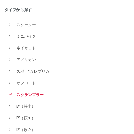
タイプから探す
排気量
スクーター
ミニバイク
価格
ネイキッド
アメリカン
スポーツ/レプリカ
オフロード
スクランブラー
EV（特小）
EV（原１）
EV（原２）