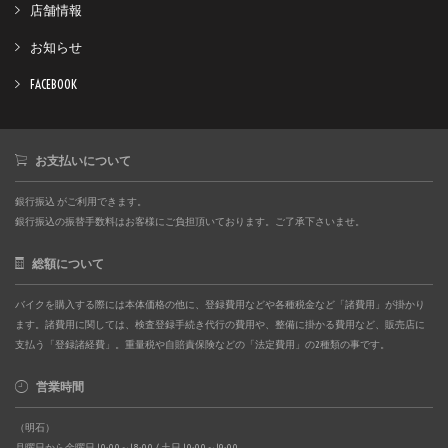
店舗情報
お知らせ
FACEBOOK
お支払いについて
銀行振込 がご利用できます。
銀行振込の振替手数料はお客様にご負担頂いております。ご了承下さいませ。
総額について
バイクを購入する際には本体価格の他に、登録費用などや各種税金など「諸費用」が掛かり
ます。諸費用に関しては、検査登録手続き代行の費用や、整備に掛かる費用など、販売店に
支払う「登録諸経費」。重量税や自賠責保険などの「法定費用」の2種類の事です。
営業時間
（明石）
月曜日から金曜日 10:00～18:00 / 土日 10:00～19:00