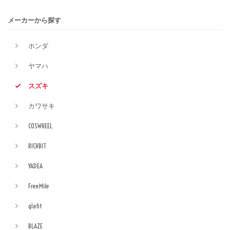
メーカーから探す
ホンダ
ヤマハ
スズキ
カワサキ
COSWHEEL
RICHBIT
YADEA
FreeMile
glafit
BLAZE