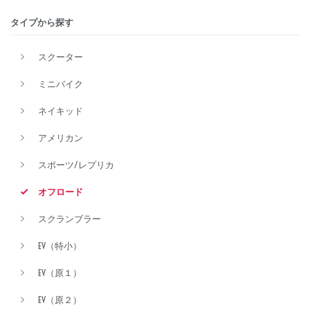
タイプから探す
排気量
スクーター
ミニバイク
価格
ネイキッド
アメリカン
スポーツ/レプリカ
オフロード
スクランブラー
EV（特小）
EV（原１）
EV（原２）