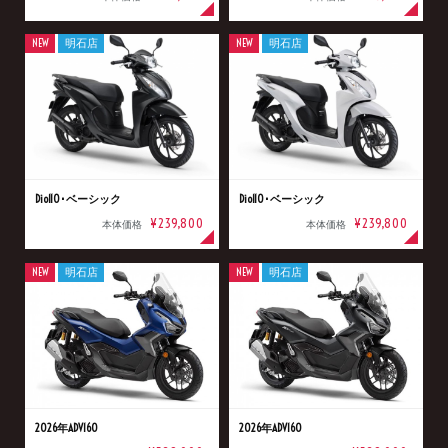
NEW
明石店
NEW
明石店
Dio110･ベーシック
Dio110･ベーシック
¥239,800
¥239,800
本体価格
本体価格
NEW
明石店
NEW
明石店
2026年ADV160
2026年ADV160