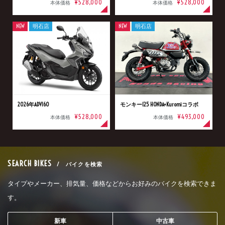
¥528,000
¥528,000
本体価格
本体価格
NEW
明石店
NEW
明石店
2026年ADV160
モンキー125 HONDA×Kuromiコラボ
¥528,000
¥493,000
本体価格
本体価格
SEARCH BIKES
/ バイクを検索
タイプやメーカー、排気量、価格などからお好みのバイクを検索できま
す。
新車
中古車