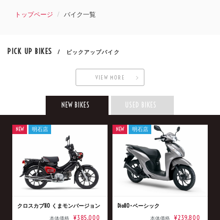
トップページ
バイク一覧
PICK UP BIKES
/ ピックアップバイク
VIEW MORE
NEW BIKES
USED BIKES
NEW
明石店
NEW
明石店
クロスカブ110 くまモンバージョン
Dio110･ベーシック
¥385,000
¥239,800
本体価格
本体価格