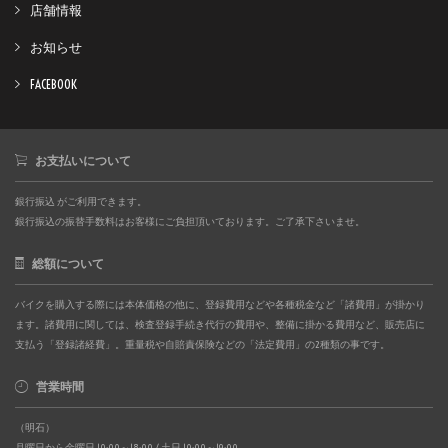
店舗情報
お知らせ
FACEBOOK
お支払いについて
銀行振込 がご利用できます。
銀行振込の振替手数料はお客様にご負担頂いております。ご了承下さいませ。
総額について
バイクを購入する際には本体価格の他に、登録費用などや各種税金など「諸費用」が掛かり
ます。諸費用に関しては、検査登録手続き代行の費用や、整備に掛かる費用など、販売店に
支払う「登録諸経費」。重量税や自賠責保険などの「法定費用」の2種類の事です。
営業時間
（明石）
月曜日から金曜日 10:00～18:00 / 土日 10:00～19:00