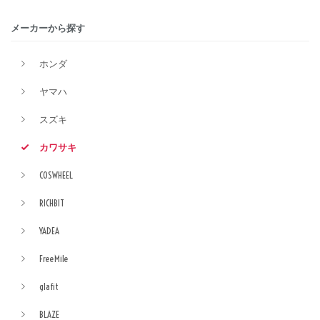
メーカーから探す
ホンダ
ヤマハ
スズキ
カワサキ
COSWHEEL
RICHBIT
YADEA
FreeMile
glafit
BLAZE