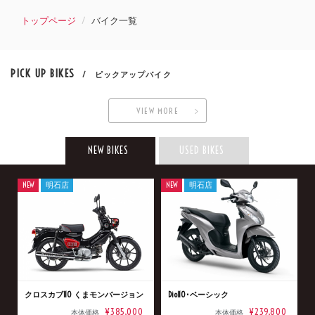
トップページ
バイク一覧
PICK UP BIKES
/ ピックアップバイク
VIEW MORE
NEW BIKES
USED BIKES
NEW
明石店
NEW
明石店
クロスカブ110 くまモンバージョン
Dio110･ベーシック
¥385,000
¥239,800
本体価格
本体価格