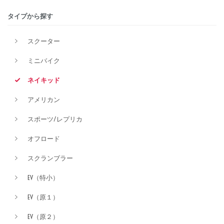
タイプから探す
排気量
スクーター
ミニバイク
価格
ネイキッド
アメリカン
スポーツ/レプリカ
オフロード
スクランブラー
EV（特小）
EV（原１）
EV（原２）