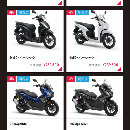
NEW
明石店
NEW
明石店
Dio110･ベーシック
Dio110･ベーシック
¥239,800
¥239,800
本体価格
本体価格
NEW
明石店
NEW
明石店
2026年ADV160
2026年ADV160