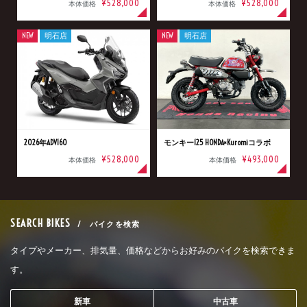
¥528,000
¥528,000
本体価格
本体価格
NEW
明石店
NEW
明石店
2026年ADV160
モンキー125 HONDA×Kuromiコラボ
¥528,000
¥493,000
本体価格
本体価格
SEARCH BIKES
/ バイクを検索
タイプやメーカー、排気量、価格などからお好みのバイクを検索できま
す。
新車
中古車