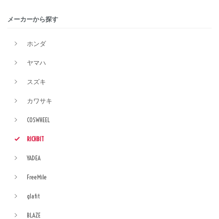
メーカーから探す
ホンダ
ヤマハ
スズキ
カワサキ
COSWHEEL
RICHBIT
YADEA
FreeMile
glafit
BLAZE