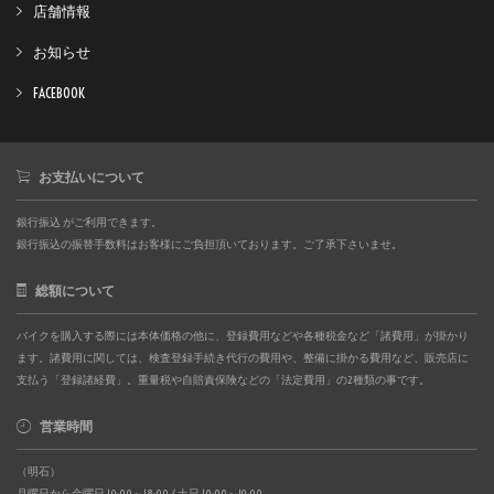
店舗情報
お知らせ
FACEBOOK
お支払いについて
銀行振込 がご利用できます。
銀行振込の振替手数料はお客様にご負担頂いております。ご了承下さいませ。
総額について
バイクを購入する際には本体価格の他に、登録費用などや各種税金など「諸費用」が掛かり
ます。諸費用に関しては、検査登録手続き代行の費用や、整備に掛かる費用など、販売店に
支払う「登録諸経費」。重量税や自賠責保険などの「法定費用」の2種類の事です。
営業時間
（明石）
月曜日から金曜日 10:00～18:00 / 土日 10:00～19:00