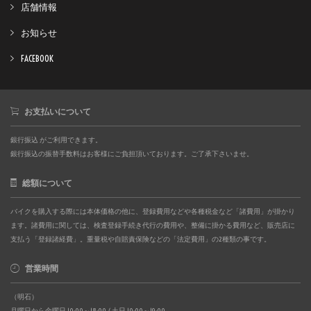
店舗情報
お知らせ
FACEBOOK
お支払いについて
銀行振込 がご利用できます。
銀行振込の振替手数料はお客様にご負担頂いております。ご了承下さいませ。
総額について
バイクを購入する際には本体価格の他に、登録費用などや各種税金など「諸費用」が掛かり
ます。諸費用に関しては、検査登録手続き代行の費用や、整備に掛かる費用など、販売店に
支払う「登録諸経費」。重量税や自賠責保険などの「法定費用」の2種類の事です。
営業時間
（明石）
月曜日から金曜日 10:00～18:00 / 土日 10:00～19:00