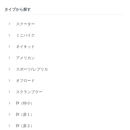
タイプから探す
排気量
スクーター
ミニバイク
価格
ネイキッド
アメリカン
スポーツ/レプリカ
オフロード
スクランブラー
EV（特小）
EV（原１）
EV（原２）