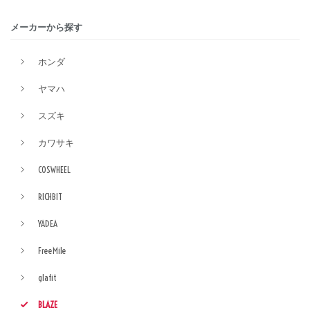
メーカーから探す
ホンダ
ヤマハ
スズキ
カワサキ
COSWHEEL
RICHBIT
YADEA
FreeMile
glafit
BLAZE