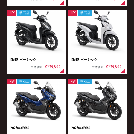
NEW
明石店
NEW
明石店
Dio110･ベーシック
Dio110･ベーシック
¥239,800
¥239,800
本体価格
本体価格
NEW
明石店
NEW
明石店
2026年ADV160
2026年ADV160