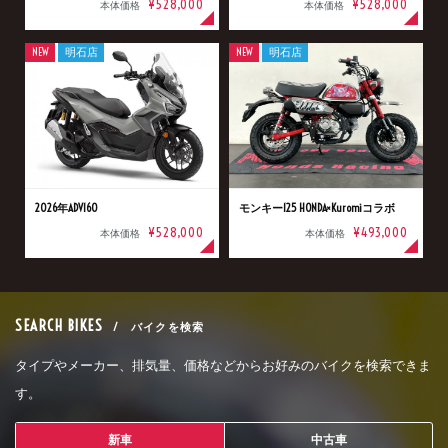
¥528,000
¥528,000
本体価格
本体価格
NEW
明石店
NEW
明石店
2026年ADV160
モンキー125 HONDA×Kuromiコラボ
¥528,000
¥493,000
本体価格
本体価格
SEARCH BIKES
/ バイクを検索
タイプやメーカー、排気量、価格などからお好みのバイクを検索できま
す。
新車
中古車