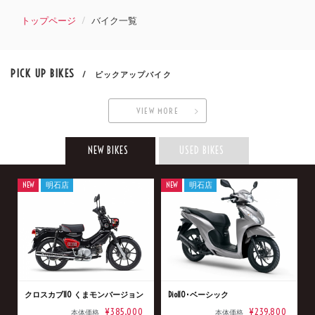
トップページ
バイク一覧
PICK UP BIKES
/ ピックアップバイク
VIEW MORE
NEW BIKES
USED BIKES
NEW
明石店
NEW
明石店
クロスカブ110 くまモンバージョン
Dio110･ベーシック
¥385,000
¥239,800
本体価格
本体価格