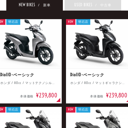
NEW BIKES
USED BIKES
/ 新車
/ 中古車
EW
明石店
NEW
明石店
Dio110･ベーシック
Dio110･ベーシック
ホンダ / 110cc / マットテクノシルバーメタリック
ホンダ / 110cc / マットギャラクシーブラックメタリック
¥239,800
¥239,800
本体価格
本体価格
EW
明石店
NEW
明石店