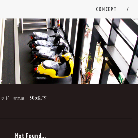
CONCEPT
ッド
50cc以下
排気量:
。
Not Found...