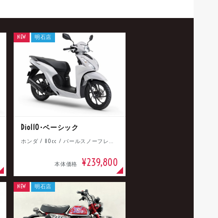
NEW
明石店
Dio110･ベーシック
ホンダ / 110cc / パールスノーフレークホワイト
¥239,800
本体価格
NEW
明石店