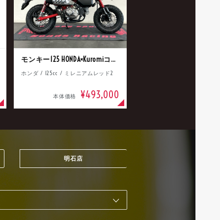
モンキー125 HONDA×Kuromiコラボ
ホンダ / 125cc / ミレニアムレッド2
¥493,000
本体価格
明石店