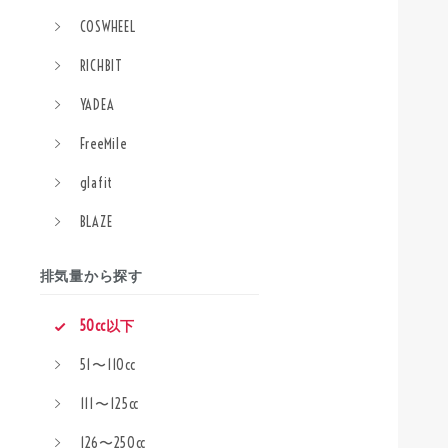
COSWHEEL
RICHBIT
YADEA
FreeMile
glafit
BLAZE
排気量から探す
50cc以下
51〜110cc
111〜125cc
126〜250cc