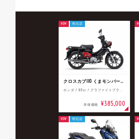
NEW
明石店
N
クロスカブ110 くまモンバージョン
ホンダ / 110cc / グラファイトブラック
¥385,000
本体価格
NEW
明石店
N