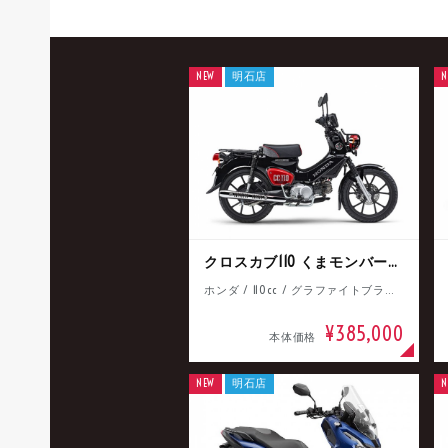
NEW
明石店
N
クロスカブ110 くまモンバージョン
ホンダ / 110cc / グラファイトブラック
¥385,000
本体価格
NEW
明石店
N