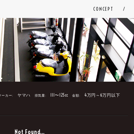
CONCEPT
ヤマハ
111〜125cc
4万円～6万円以下
メーカー:
排気量:
金額:
。
Not Found...