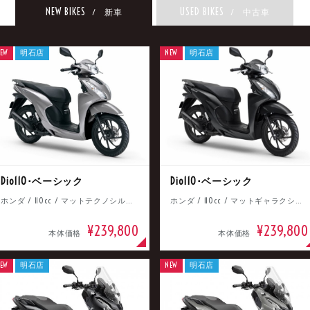
NEW BIKES
USED BIKES
/ 新車
/ 中古車
EW
明石店
NEW
明石店
Dio110･ベーシック
Dio110･ベーシック
ホンダ / 110cc / マットテクノシルバーメタリック
ホンダ / 110cc / マットギャラクシーブラックメタリック
¥239,800
¥239,800
本体価格
本体価格
EW
明石店
NEW
明石店