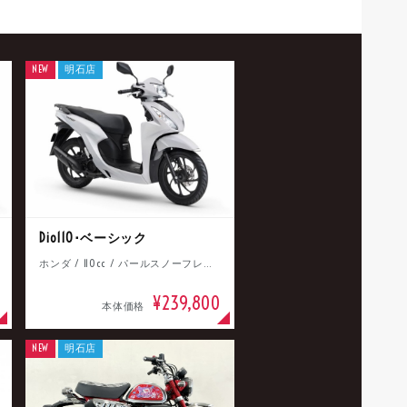
NEW
明石店
Dio110･ベーシック
ホンダ / 110cc / パールスノーフレークホワイト
¥239,800
本体価格
NEW
明石店