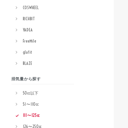
COSWHEEL
RICHBIT
YADEA
FreeMile
glafit
BLAZE
排気量から探す
50cc以下
51〜110cc
111〜125cc
126〜250cc