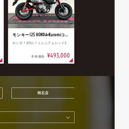
モンキー125 HONDA×Kuromiコラボ
ホンダ / 125cc / ミレニアムレッド2
¥493,000
本体価格
明石店