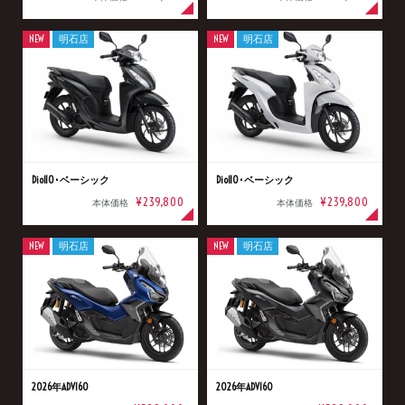
NEW
明石店
NEW
明石店
Dio110･ベーシック
Dio110･ベーシック
¥239,800
¥239,800
本体価格
本体価格
NEW
明石店
NEW
明石店
2026年ADV160
2026年ADV160