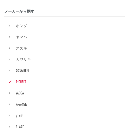
メーカーから探す
ホンダ
ヤマハ
スズキ
カワサキ
COSWHEEL
RICHBIT
YADEA
FreeMile
glafit
BLAZE