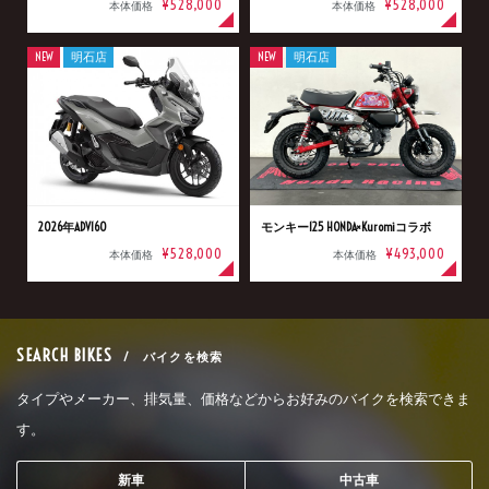
¥528,000
¥528,000
本体価格
本体価格
NEW
明石店
NEW
明石店
2026年ADV160
モンキー125 HONDA×Kuromiコラボ
¥528,000
¥493,000
本体価格
本体価格
SEARCH BIKES
/ バイクを検索
タイプやメーカー、排気量、価格などからお好みのバイクを検索できま
す。
新車
中古車