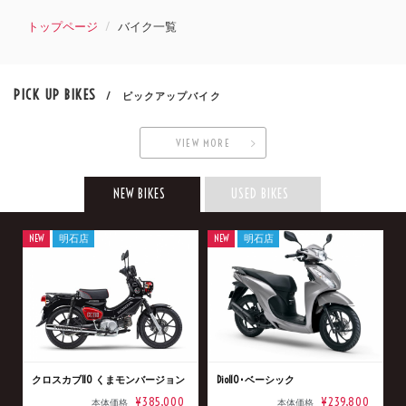
トップページ
バイク一覧
PICK UP BIKES
/ ピックアップバイク
VIEW MORE
NEW BIKES
USED BIKES
NEW
明石店
NEW
明石店
クロスカブ110 くまモンバージョン
Dio110･ベーシック
¥385,000
¥239,800
本体価格
本体価格