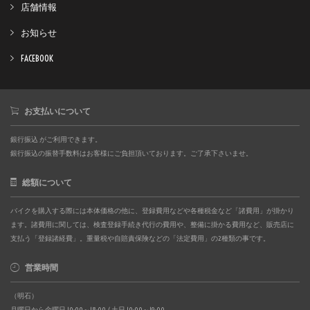
店舗情報
お知らせ
FACEBOOK
お支払いについて
銀行振込 がご利用できます。
銀行振込の振替手数料はお客様にご負担頂いております。ご了承下さいませ。
総額について
バイクを購入する際には本体価格の他に、登録費用などや各種税金など「諸費用」が掛かり
ます。諸費用に関しては、検査登録手続き代行の費用や、整備に掛かる費用など、販売店に
支払う「登録諸経費」。重量税や自賠責保険などの「法定費用」の2種類の事です。
営業時間
（明石）
月曜日から金曜日 10:00～18:00 / 土日 10:00～19:00