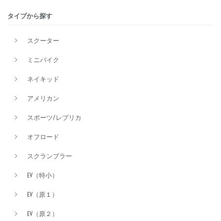
タイプから探す
排気量
スクーター
ミニバイク
価格
ネイキッド
アメリカン
スポーツ/レプリカ
オフロード
スクランブラー
EV（特小）
EV（原１）
EV（原２）