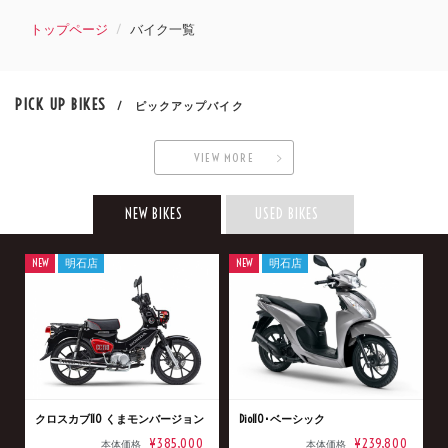
トップページ
バイク一覧
PICK UP BIKES
/ ピックアップバイク
VIEW MORE
NEW BIKES
USED BIKES
NEW
明石店
NEW
明石店
クロスカブ110 くまモンバージョン
Dio110･ベーシック
¥385,000
¥239,800
本体価格
本体価格