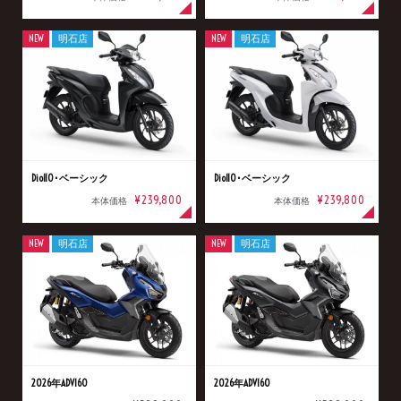
NEW
明石店
NEW
明石店
Dio110･ベーシック
Dio110･ベーシック
¥239,800
¥239,800
本体価格
本体価格
NEW
明石店
NEW
明石店
2026年ADV160
2026年ADV160