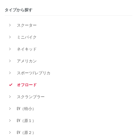
タイプから探す
排気量
スクーター
ミニバイク
価格
ネイキッド
アメリカン
スポーツ/レプリカ
オフロード
スクランブラー
EV（特小）
EV（原１）
EV（原２）