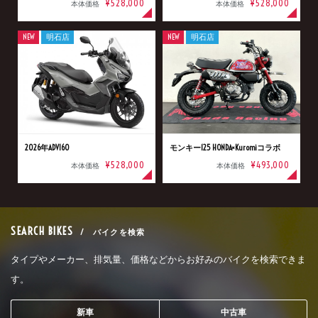
¥528,000
¥528,000
本体価格
本体価格
NEW
明石店
NEW
明石店
2026年ADV160
モンキー125 HONDA×Kuromiコラボ
¥528,000
¥493,000
本体価格
本体価格
SEARCH BIKES
/ バイクを検索
タイプやメーカー、排気量、価格などからお好みのバイクを検索できま
す。
新車
中古車