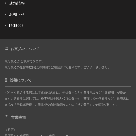
店舗情報
お知らせ
FACEBOOK
お支払いについて
銀行振込 がご利用できます。
銀行振込の振替手数料はお客様にご負担頂いております。ご了承下さいませ。
総額について
バイクを購入する際には本体価格の他に、登録費用などや各種税金など「諸費用」が掛かり
ます。諸費用に関しては、検査登録手続き代行の費用や、整備に掛かる費用など、販売店に
支払う「登録諸経費」。重量税や自賠責保険などの「法定費用」の2種類の事です。
営業時間
（明石）
月曜日から金曜日 10:00～18:00 / 土日 10:00～19:00