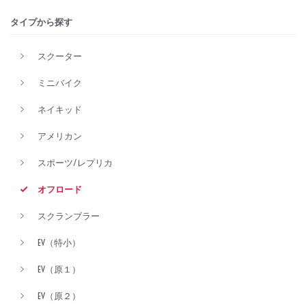
タイプから探す
排気量
スクーター
ミニバイク
価格
ネイキッド
アメリカン
スポーツ/レプリカ
オフロード
スクランブラー
EV（特小）
EV（原１）
EV（原２）