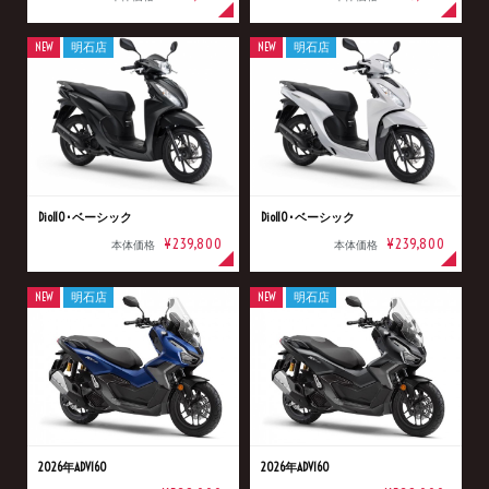
NEW
明石店
NEW
明石店
Dio110･ベーシック
Dio110･ベーシック
¥239,800
¥239,800
本体価格
本体価格
NEW
明石店
NEW
明石店
2026年ADV160
2026年ADV160