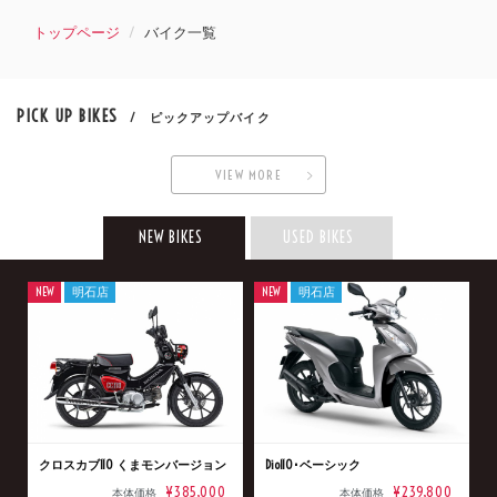
トップページ
バイク一覧
PICK UP BIKES
/ ピックアップバイク
VIEW MORE
NEW BIKES
USED BIKES
NEW
明石店
NEW
明石店
クロスカブ110 くまモンバージョン
Dio110･ベーシック
¥385,000
¥239,800
本体価格
本体価格