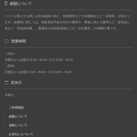
総額について
バイクを購入する際には本体価格の他に、登録費用などや各種税金など「諸費用」が掛かり
ます。諸費用に関しては、検査登録手続き代行の費用や、整備に掛かる費用など、販売店に
支払う「登録諸経費」。重量税や自賠責保険などの「法定費用」の2種類の事です。
営業時間
（明石）
月曜日から金曜日 10:00～18:00 / 土日 10:00～19:00
（西神）
月曜日から金曜日 11:00～19:00 / 土日 10:00～19:00
定休日
水曜日
ご利用規約
総額について
送料について
お支払いについて