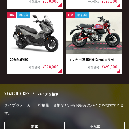
¥528,000
¥528,000
本体価格
本体価格
NEW
明石店
NEW
明石店
2026年ADV160
モンキー125 HONDA×Kuromiコラボ
¥528,000
¥493,000
本体価格
本体価格
SEARCH BIKES
/ バイクを検索
タイプやメーカー、排気量、価格などからお好みのバイクを検索できま
す。
新車
中古車