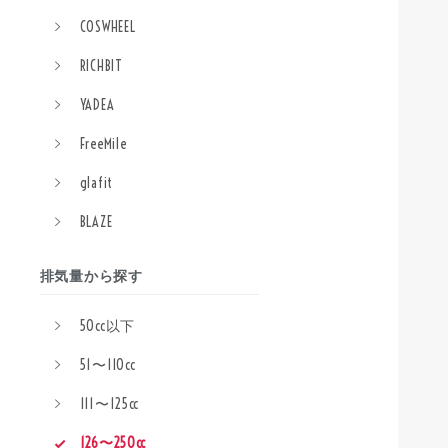
COSWHEEL
RICHBIT
YADEA
FreeMile
glafit
BLAZE
排気量から探す
50cc以下
51〜110cc
111〜125cc
126〜250cc