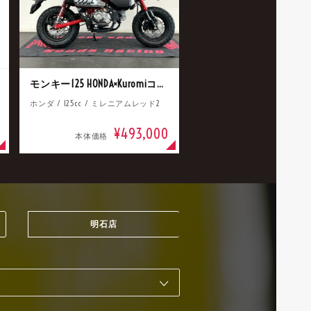
モンキー125 HONDA×Kuromiコラボ
ホンダ / 125cc / ミレニアムレッド2
¥493,000
本体価格
明石店