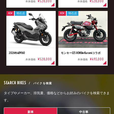
¥528,000
¥528,000
本体価格
本体価格
NEW
明石店
NEW
明石店
2026年ADV160
モンキー125 HONDA×Kuromiコラボ
¥528,000
¥493,000
本体価格
本体価格
SEARCH BIKES
/ バイクを検索
タイプやメーカー、排気量、価格などからお好みのバイクを検索できま
す。
新車
中古車