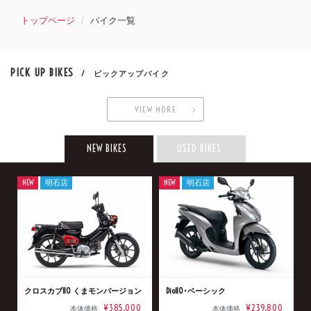
トップページ
バイク一覧
PICK UP BIKES
/ ピックアップバイク
VIEW MORE
NEW BIKES
USED BIKES
NEW
明石店
NEW
明石店
クロスカブ110 くまモンバージョン
Dio110･ベーシック
¥385,000
¥239,800
本体価格
本体価格