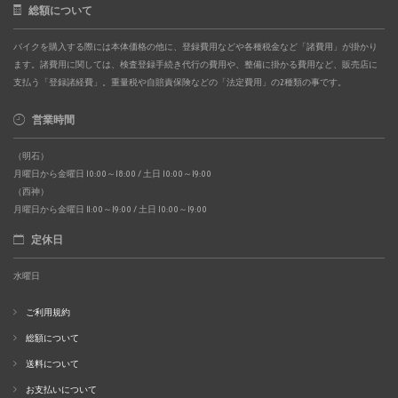
総額について
バイクを購入する際には本体価格の他に、登録費用などや各種税金など「諸費用」が掛かり
ます。諸費用に関しては、検査登録手続き代行の費用や、整備に掛かる費用など、販売店に
支払う「登録諸経費」。重量税や自賠責保険などの「法定費用」の2種類の事です。
営業時間
（明石）
月曜日から金曜日 10:00～18:00 / 土日 10:00～19:00
（西神）
月曜日から金曜日 11:00～19:00 / 土日 10:00～19:00
定休日
水曜日
ご利用規約
総額について
送料について
お支払いについて