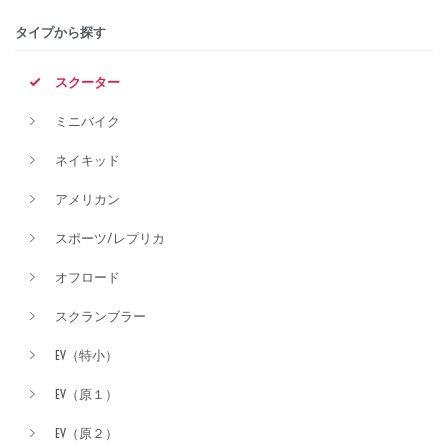
タイプから探す
排気量
スクーター
ミニバイク
価格
ネイキッド
アメリカン
スポーツ/レプリカ
オフロード
スクランブラー
EV（特小）
EV（原１）
EV（原２）