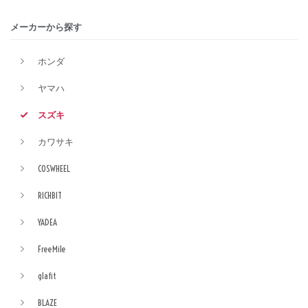
メーカーから探す
ホンダ
ヤマハ
スズキ
カワサキ
COSWHEEL
RICHBIT
YADEA
FreeMile
glafit
BLAZE