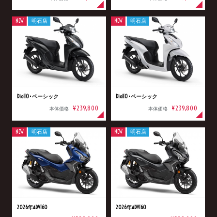
NEW
明石店
NEW
明石店
Dio110･ベーシック
Dio110･ベーシック
¥239,800
¥239,800
本体価格
本体価格
NEW
明石店
NEW
明石店
2026年ADV160
2026年ADV160