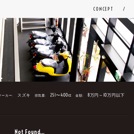
CONCEPT
スズキ
251〜400cc
8万円～10万円以下
メーカー:
排気量:
金額:
。
Not Found...