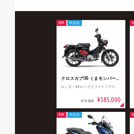
NEW
明石店
N
クロスカブ110 くまモンバージョン
ホンダ / 110cc / グラファイトブラック
¥385,000
本体価格
NEW
明石店
N