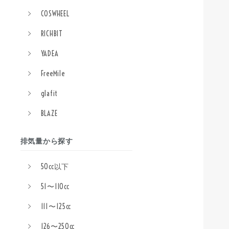
COSWHEEL
RICHBIT
YADEA
FreeMile
glafit
BLAZE
排気量から探す
50cc以下
51〜110cc
111〜125cc
126〜250cc