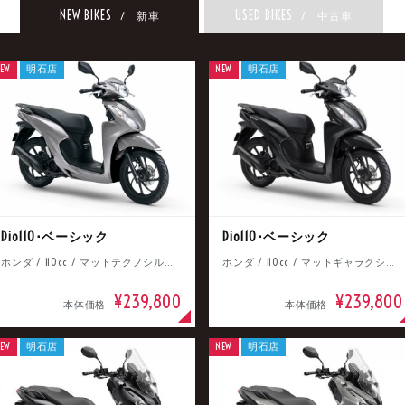
NEW BIKES
USED BIKES
/ 新車
/ 中古車
EW
明石店
NEW
明石店
Dio110･ベーシック
Dio110･ベーシック
ホンダ / 110cc / マットテクノシルバーメタリック
ホンダ / 110cc / マットギャラクシーブラックメタリック
¥239,800
¥239,800
本体価格
本体価格
EW
明石店
NEW
明石店