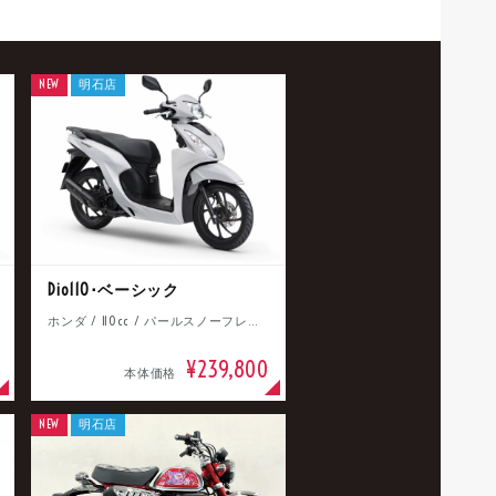
NEW
明石店
Dio110･ベーシック
ホンダ / 110cc / パールスノーフレークホワイト
¥239,800
本体価格
NEW
明石店