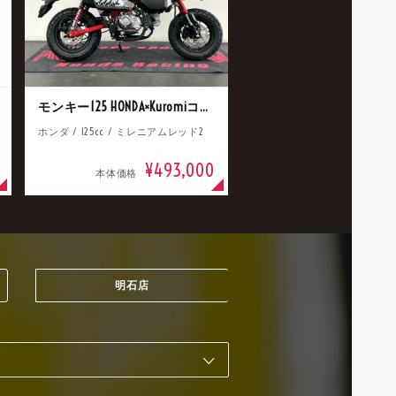
モンキー125 HONDA×Kuromiコラボ
ホンダ / 125cc / ミレニアムレッド2
¥493,000
本体価格
明石店