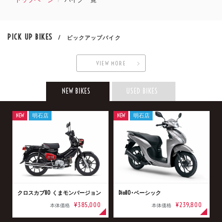
PICK UP BIKES
/ ピックアップバイク
VIEW MORE
NEW BIKES
USED BIKES
NEW
明石店
NEW
明石店
クロスカブ110 くまモンバージョン
Dio110･ベーシック
¥385,000
¥239,800
本体価格
本体価格