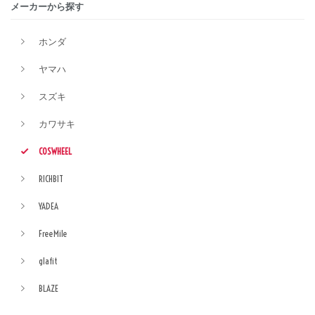
メーカーから探す
ホンダ
ヤマハ
スズキ
カワサキ
COSWHEEL
RICHBIT
YADEA
FreeMile
glafit
BLAZE