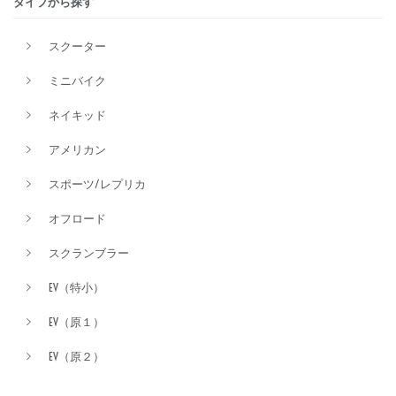
タイプから探す
排気量
スクーター
ミニバイク
価格
ネイキッド
アメリカン
スポーツ/レプリカ
オフロード
スクランブラー
EV（特小）
EV（原１）
EV（原２）