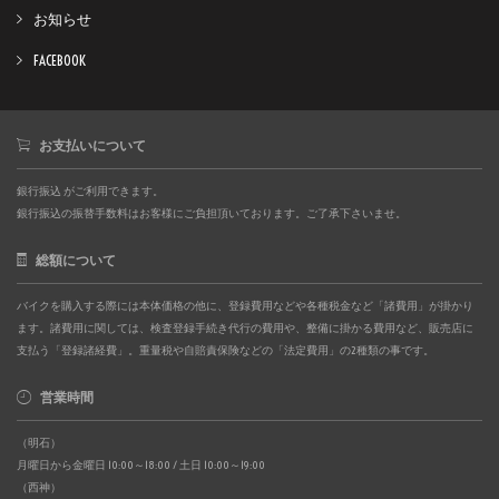
お知らせ
FACEBOOK
お支払いについて
銀行振込 がご利用できます。
銀行振込の振替手数料はお客様にご負担頂いております。ご了承下さいませ。
総額について
バイクを購入する際には本体価格の他に、登録費用などや各種税金など「諸費用」が掛かり
ます。諸費用に関しては、検査登録手続き代行の費用や、整備に掛かる費用など、販売店に
支払う「登録諸経費」。重量税や自賠責保険などの「法定費用」の2種類の事です。
営業時間
（明石）
月曜日から金曜日 10:00～18:00 / 土日 10:00～19:00
（西神）