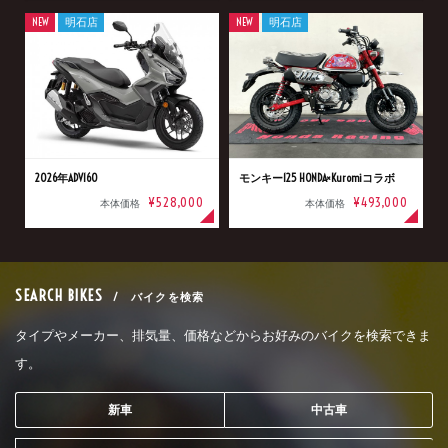
NEW
明石店
NEW
明石店
2026年ADV160
モンキー125 HONDA×Kuromiコラボ
¥528,000
¥493,000
本体価格
本体価格
SEARCH BIKES
/ バイクを検索
タイプやメーカー、排気量、価格などからお好みのバイクを検索できま
す。
新車
中古車