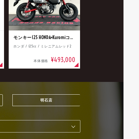
モンキー125 HONDA×Kuromiコラボ
ホンダ / 125cc / ミレニアムレッド2
¥493,000
本体価格
明石店