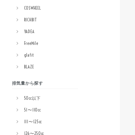
COSWHEEL
RICHBIT
YADEA
FreeMile
glafit
BLAZE
排気量から探す
50cc以下
51〜110cc
111〜125cc
126〜250cc