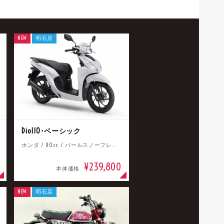
NEW
明石店
Dio110･ベーシック
ホンダ / 110cc / パールスノーフレークホワイト
¥239,800
本体価格
NEW
明石店