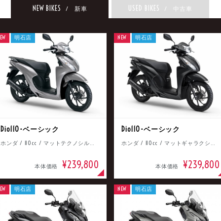
NEW BIKES
USED BIKES
/ 新車
/ 中古車
EW
明石店
NEW
明石店
Dio110･ベーシック
Dio110･ベーシック
ホンダ / 110cc / マットテクノシルバーメタリック
ホンダ / 110cc / マットギャラクシーブラックメタリック
¥239,800
¥239,800
本体価格
本体価格
EW
明石店
NEW
明石店