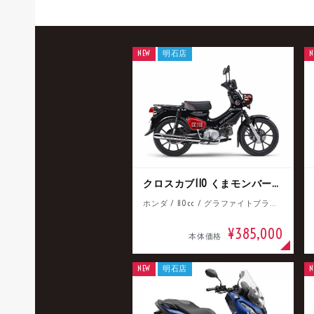
NEW
明石店
N
クロスカブ110 くまモンバージョン
ホンダ / 110cc / グラファイトブラック
¥385,000
本体価格
NEW
明石店
N