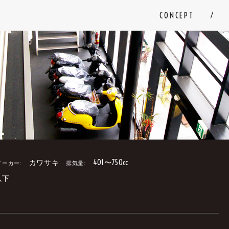
CONCEPT
カワサキ
401〜750cc
メーカー:
排気量:
以下
。