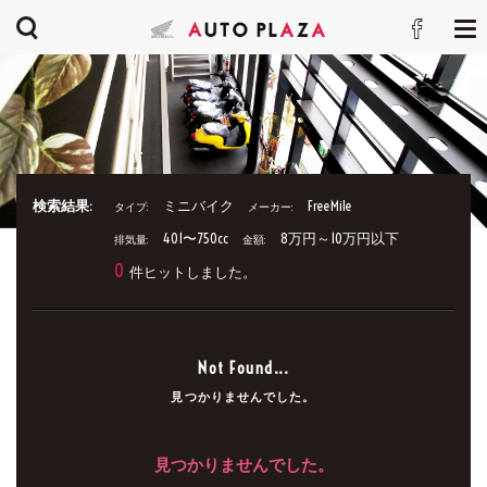
検索結果:
ミニバイク
FreeMile
タイプ:
メーカー:
401〜750cc
8万円～10万円以下
排気量:
金額:
0
件ヒットしました。
Not Found...
見つかりませんでした。
見つかりませんでした。