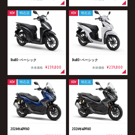
NEW
明石店
NEW
明石店
Dio110･ベーシック
Dio110･ベーシック
¥239,800
¥239,800
本体価格
本体価格
NEW
明石店
NEW
明石店
2026年ADV160
2026年ADV160