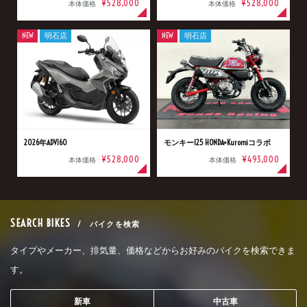
¥528,000
¥528,000
本体価格
本体価格
NEW
明石店
NEW
明石店
2026年ADV160
モンキー125 HONDA×Kuromiコラボ
¥528,000
¥493,000
本体価格
本体価格
SEARCH BIKES
/ バイクを検索
タイプやメーカー、排気量、価格などからお好みのバイクを検索できま
す。
新車
中古車