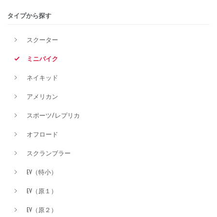
タイプから探す
排気量
スクーター
ミニバイク
価格
ネイキッド
アメリカン
スポーツ/レプリカ
オフロード
スクランブラー
EV（特小）
EV（原１）
EV（原２）