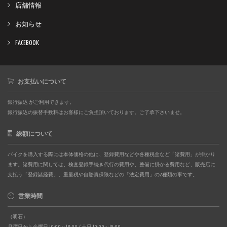
店舗情報
お知らせ
FACEBOOK
お支払いについて
銀行振込 がご利用できます。
銀行振込の振替手数料はお客様にご負担頂いております。ご了承下さいませ。
総額について
バイクを購入する際には本体価格の他に、登録費用などや各種税金など「諸費用」が掛かり
ます。諸費用に関しては、検査登録手続き代行の費用や、整備に掛かる費用など、販売店に
支払う「登録諸経費」。重量税や自賠責保険などの「法定費用」の2種類の事です。
営業時間
（明石）
月曜日から金曜日 10:00～18:00 / 土日 10:00～19:00