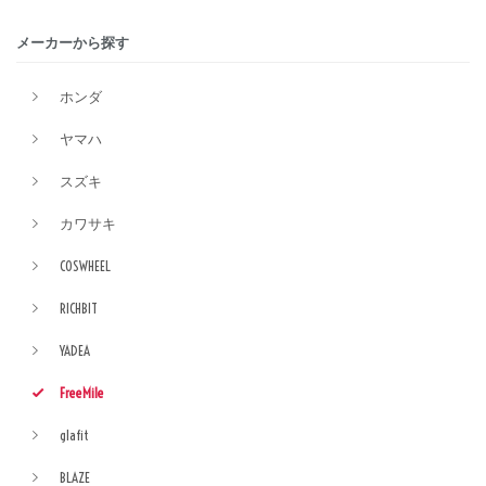
メーカーから探す
ホンダ
ヤマハ
スズキ
カワサキ
COSWHEEL
RICHBIT
YADEA
FreeMile
glafit
BLAZE