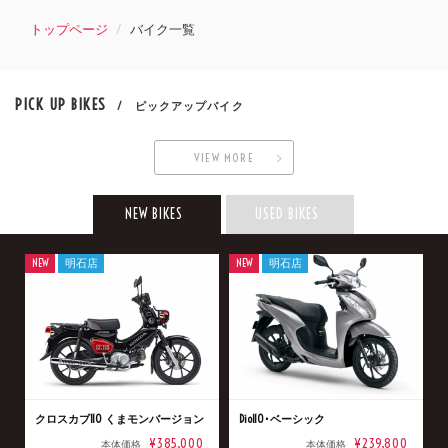
トップページ
バイク一覧
PICK UP BIKES
/ ピックアップバイク
VIEW MORE
NEW BIKES
USED BIKES
NEW
明石店
NEW
明石店
クロスカブ110 くまモンバージョン
Dio110･ベーシック
¥385,000
¥239,800
本体価格
本体価格