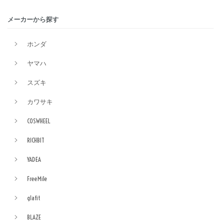
メーカーから探す
ホンダ
ヤマハ
スズキ
カワサキ
COSWHEEL
RICHBIT
YADEA
FreeMile
glafit
BLAZE