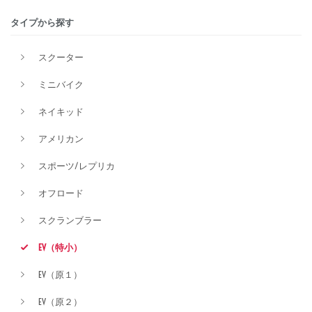
タイプから探す
排気量
スクーター
ミニバイク
価格
ネイキッド
アメリカン
スポーツ/レプリカ
オフロード
スクランブラー
EV（特小）
EV（原１）
EV（原２）