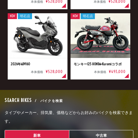
¥528,000
¥528,000
本体価格
本体価格
NEW
明石店
NEW
明石店
2026年ADV160
モンキー125 HONDA×Kuromiコラボ
¥528,000
¥493,000
本体価格
本体価格
SEARCH BIKES
/ バイクを検索
タイプやメーカー、排気量、価格などからお好みのバイクを検索できま
す。
新車
中古車