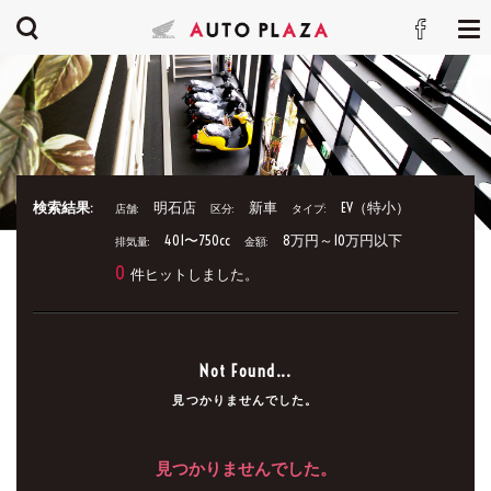
検索結果:
明石店
新車
EV（特小）
店舗:
区分:
タイプ:
401〜750cc
8万円～10万円以下
排気量:
金額:
0
件ヒットしました。
Not Found...
見つかりませんでした。
見つかりませんでした。