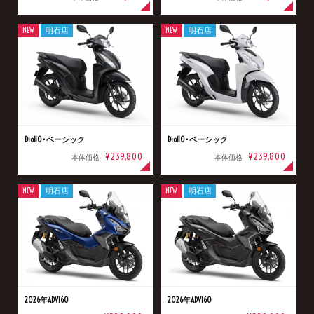
NEW
明石店
NEW
明石店
Dio110･ベーシック
Dio110･ベーシック
¥239,800
¥239,800
本体価格
本体価格
NEW
明石店
NEW
明石店
2026年ADV160
2026年ADV160