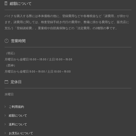
総額について
バイクを購入する際には本体価格の他に、登録費用などや各種税金など「諸費用」が掛かり
ます。諸費用に関しては、検査登録手続き代行の費用や、整備に掛かる費用など、販売店に
支払う「登録諸経費」。重量税や自賠責保険などの「法定費用」の2種類の事です。
営業時間
（明石）
月曜日から金曜日 10:00～18:00 / 土日 10:00～19:00
（西神）
月曜日から金曜日 11:00～19:00 / 土日 10:00～19:00
定休日
水曜日
ご利用規約
総額について
送料について
お支払いについて