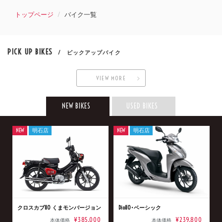
トップページ
バイク一覧
PICK UP BIKES
/ ピックアップバイク
VIEW MORE
NEW BIKES
USED BIKES
NEW
明石店
NEW
明石店
クロスカブ110 くまモンバージョン
Dio110･ベーシック
¥385,000
¥239,800
本体価格
本体価格