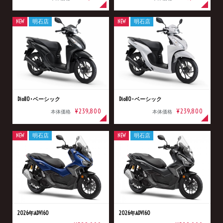
NEW
明石店
NEW
明石店
Dio110･ベーシック
Dio110･ベーシック
¥239,800
¥239,800
本体価格
本体価格
NEW
明石店
NEW
明石店
2026年ADV160
2026年ADV160