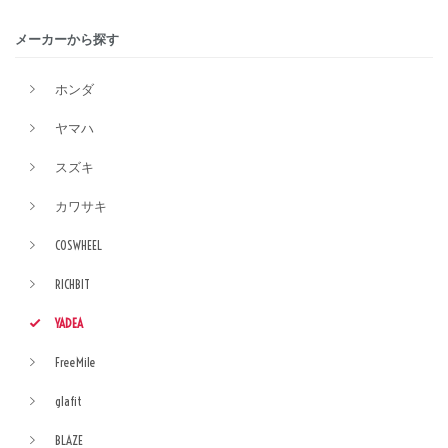
メーカーから探す
ホンダ
ヤマハ
スズキ
カワサキ
COSWHEEL
RICHBIT
YADEA
FreeMile
glafit
BLAZE