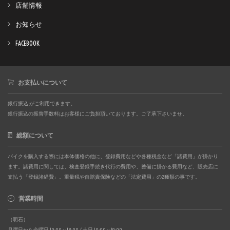
店舗情報
お知らせ
FACEBOOK
お支払いについて
銀行振込 がご利用できます。
銀行振込の振替手数料はお客様にご負担頂いております。ご了承下さいませ。
総額について
バイクを購入する際には本体価格の他に、登録費用などや各種税金など「諸費用」が掛かり
ます。諸費用に関しては、検査登録手続き代行の費用や、整備に掛かる費用など、販売店に
支払う「登録諸経費」。重量税や自賠責保険などの「法定費用」の2種類の事です。
営業時間
（明石）
月曜日から金曜日 10:00～18:00 / 土日 10:00～19:00