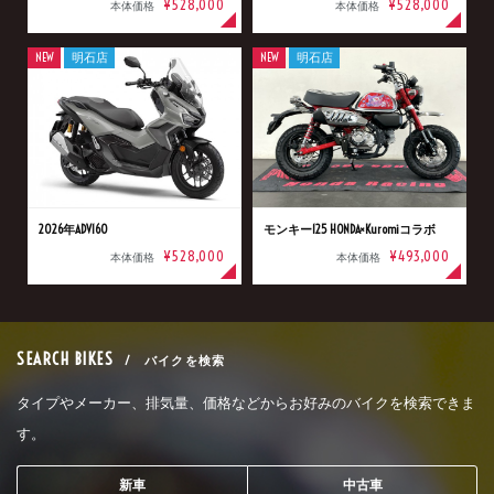
¥528,000
¥528,000
本体価格
本体価格
NEW
明石店
NEW
明石店
2026年ADV160
モンキー125 HONDA×Kuromiコラボ
¥528,000
¥493,000
本体価格
本体価格
SEARCH BIKES
/ バイクを検索
タイプやメーカー、排気量、価格などからお好みのバイクを検索できま
す。
新車
中古車