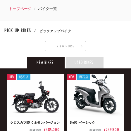
トップページ
バイク一覧
PICK UP BIKES
/ ピックアップバイク
VIEW MORE
NEW BIKES
USED BIKES
NEW
明石店
NEW
明石店
クロスカブ110 くまモンバージョン
Dio110･ベーシック
¥385,000
¥239,800
本体価格
本体価格