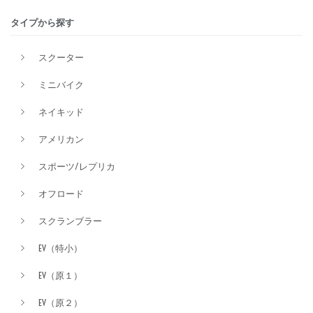
タイプから探す
排気量
スクーター
ミニバイク
価格
ネイキッド
アメリカン
スポーツ/レプリカ
オフロード
スクランブラー
EV（特小）
EV（原１）
EV（原２）