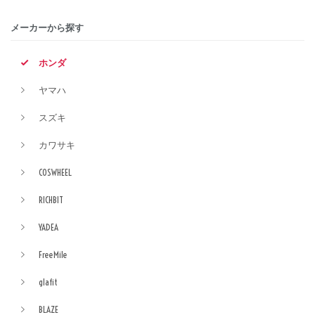
メーカーから探す
ホンダ
ヤマハ
スズキ
カワサキ
COSWHEEL
RICHBIT
YADEA
FreeMile
glafit
BLAZE