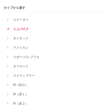
タイプから探す
排気量
スクーター
ミニバイク
価格
ネイキッド
アメリカン
スポーツ/レプリカ
オフロード
スクランブラー
EV（特小）
EV（原１）
EV（原２）