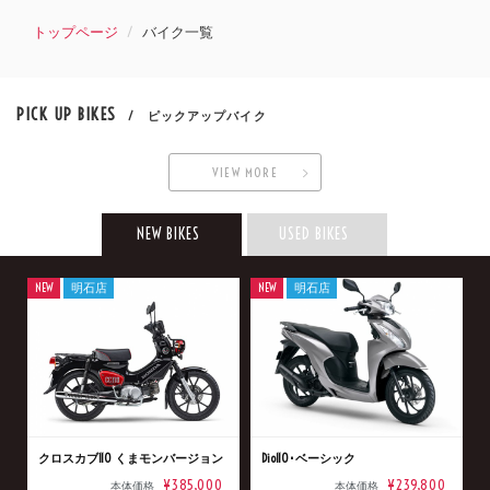
トップページ
バイク一覧
PICK UP BIKES
/ ピックアップバイク
VIEW MORE
NEW BIKES
USED BIKES
NEW
明石店
NEW
明石店
クロスカブ110 くまモンバージョン
Dio110･ベーシック
¥385,000
¥239,800
本体価格
本体価格