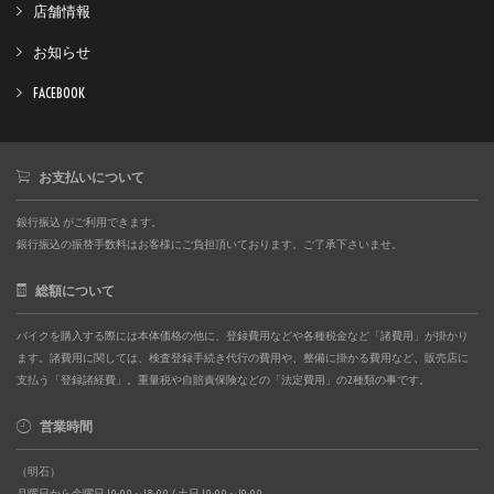
店舗情報
お知らせ
FACEBOOK
お支払いについて
銀行振込 がご利用できます。
銀行振込の振替手数料はお客様にご負担頂いております。ご了承下さいませ。
総額について
バイクを購入する際には本体価格の他に、登録費用などや各種税金など「諸費用」が掛かり
ます。諸費用に関しては、検査登録手続き代行の費用や、整備に掛かる費用など、販売店に
支払う「登録諸経費」。重量税や自賠責保険などの「法定費用」の2種類の事です。
営業時間
（明石）
月曜日から金曜日 10:00～18:00 / 土日 10:00～19:00