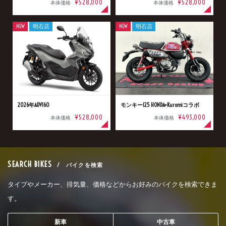
¥528,000
¥528,000
本体価格
本体価格
NEW
明石店
NEW
明石店
2026年ADV160
モンキー125 HONDA×Kuromiコラボ
¥528,000
¥493,000
本体価格
本体価格
SEARCH BIKES
/ バイクを検索
タイプやメーカー、排気量、価格などからお好みのバイクを検索できま
す。
新車
中古車