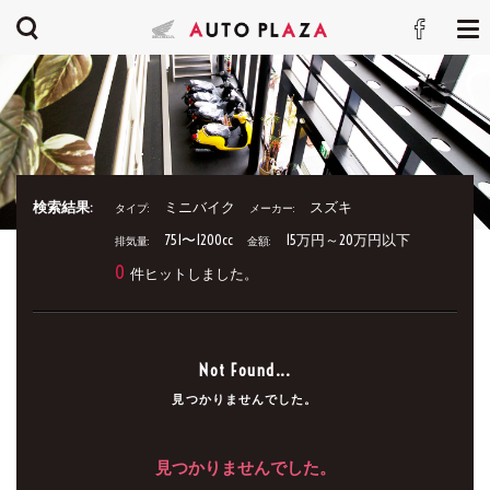
検索結果:
ミニバイク
スズキ
タイプ:
メーカー:
751〜1200cc
15万円～20万円以下
排気量:
金額:
0
件ヒットしました。
Not Found...
見つかりませんでした。
見つかりませんでした。