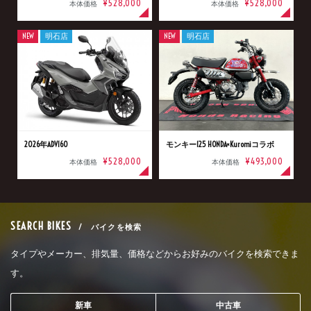
¥528,000
¥528,000
本体価格
本体価格
NEW
明石店
NEW
明石店
2026年ADV160
モンキー125 HONDA×Kuromiコラボ
¥528,000
¥493,000
本体価格
本体価格
SEARCH BIKES
/ バイクを検索
タイプやメーカー、排気量、価格などからお好みのバイクを検索できま
す。
新車
中古車