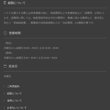
総額について
バイクを購入する際には本体価格の他に、登録費用などや各種税金など「諸費用」が掛かり
ます。諸費用に関しては、検査登録手続き代行の費用や、整備に掛かる費用など、販売店に
支払う「登録諸経費」。重量税や自賠責保険などの「法定費用」の2種類の事です。
営業時間
（明石）
月曜日から金曜日 10:00～18:00 / 土日 10:00～19:00
（西神）
月曜日から金曜日 11:00～19:00 / 土日 10:00～19:00
定休日
水曜日
ご利用規約
総額について
送料について
お支払いについて