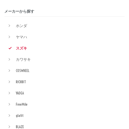
メーカーから探す
ホンダ
ヤマハ
スズキ
カワサキ
COSWHEEL
RICHBIT
YADEA
FreeMile
glafit
BLAZE