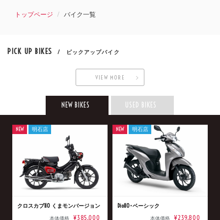
トップページ
バイク一覧
PICK UP BIKES
/ ピックアップバイク
VIEW MORE
NEW BIKES
USED BIKES
NEW
明石店
NEW
明石店
クロスカブ110 くまモンバージョン
Dio110･ベーシック
¥385,000
¥239,800
本体価格
本体価格