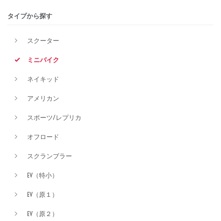
タイプから探す
排気量
スクーター
ミニバイク
価格
ネイキッド
アメリカン
スポーツ/レプリカ
オフロード
スクランブラー
EV（特小）
EV（原１）
EV（原２）