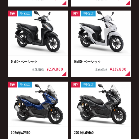
NEW
明石店
NEW
明石店
Dio110･ベーシック
Dio110･ベーシック
¥239,800
¥239,800
本体価格
本体価格
NEW
明石店
NEW
明石店
2026年ADV160
2026年ADV160