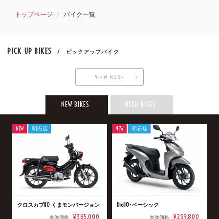
トップページ
バイク一覧
PICK UP BIKES
/ ピックアップバイク
VIEW MORE
NEW BIKES
USED BIKES
NEW
明石店
NEW
明石店
クロスカブ110 くまモンバージョン
Dio110･ベーシック
¥385,000
¥239,800
本体価格
本体価格