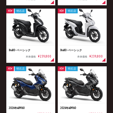
NEW
明石店
NEW
明石店
Dio110･ベーシック
Dio110･ベーシック
¥239,800
¥239,800
本体価格
本体価格
NEW
明石店
NEW
明石店
2026年ADV160
2026年ADV160