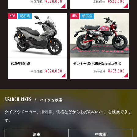
¥528,000
¥528,000
本体価格
本体価格
NEW
明石店
NEW
明石店
2026年ADV160
モンキー125 HONDA×Kuromiコラボ
¥528,000
¥493,000
本体価格
本体価格
SEARCH BIKES
/ バイクを検索
タイプやメーカー、排気量、価格などからお好みのバイクを検索できま
す。
新車
中古車