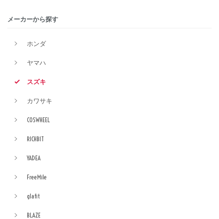
メーカーから探す
ホンダ
ヤマハ
スズキ
カワサキ
COSWHEEL
RICHBIT
YADEA
FreeMile
glafit
BLAZE