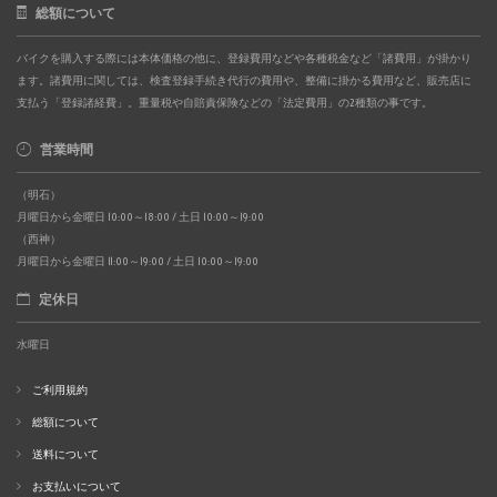
総額について
バイクを購入する際には本体価格の他に、登録費用などや各種税金など「諸費用」が掛かり
ます。諸費用に関しては、検査登録手続き代行の費用や、整備に掛かる費用など、販売店に
支払う「登録諸経費」。重量税や自賠責保険などの「法定費用」の2種類の事です。
営業時間
（明石）
月曜日から金曜日 10:00～18:00 / 土日 10:00～19:00
（西神）
月曜日から金曜日 11:00～19:00 / 土日 10:00～19:00
定休日
水曜日
ご利用規約
総額について
送料について
お支払いについて