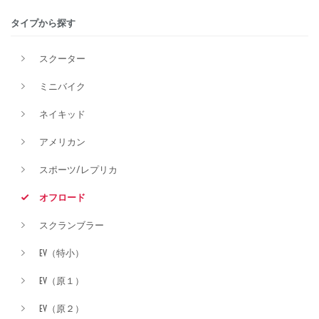
タイプから探す
排気量
スクーター
ミニバイク
価格
ネイキッド
アメリカン
スポーツ/レプリカ
オフロード
スクランブラー
EV（特小）
EV（原１）
EV（原２）