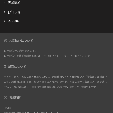
店舗情報
お知らせ
FACEBOOK
お支払いについて
銀行振込 がご利用できます。
銀行振込の振替手数料はお客様にご負担頂いております。ご了承下さいませ。
総額について
バイクを購入する際には本体価格の他に、登録費用などや各種税金など「諸費用」が掛かり
ます。諸費用に関しては、検査登録手続き代行の費用や、整備に掛かる費用など、販売店に
支払う「登録諸経費」。重量税や自賠責保険などの「法定費用」の2種類の事です。
営業時間
（明石）
月曜日から金曜日 10:00～18:00 / 土日 10:00～19:00