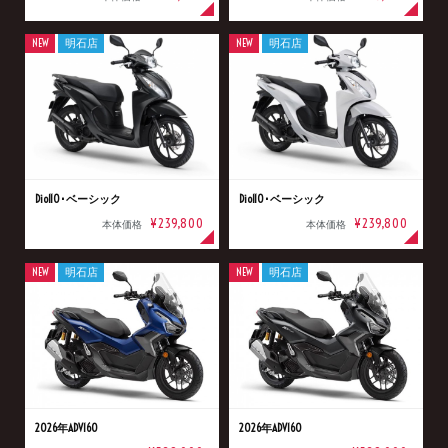
NEW
明石店
NEW
明石店
Dio110･ベーシック
Dio110･ベーシック
¥239,800
¥239,800
本体価格
本体価格
NEW
明石店
NEW
明石店
2026年ADV160
2026年ADV160