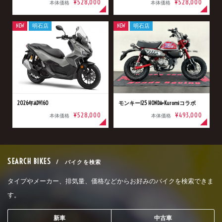
¥528,000
¥528,000
本体価格
本体価格
NEW
明石店
NEW
明石店
2026年ADV160
モンキー125 HONDA×Kuromiコラボ
¥528,000
¥493,000
本体価格
本体価格
SEARCH BIKES
/ バイクを検索
タイプやメーカー、排気量、価格などからお好みのバイクを検索できま
す。
新車
中古車