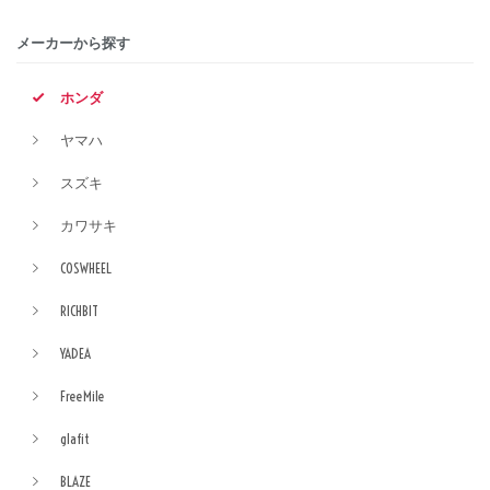
メーカーから探す
ホンダ
ヤマハ
スズキ
カワサキ
COSWHEEL
RICHBIT
YADEA
FreeMile
glafit
BLAZE