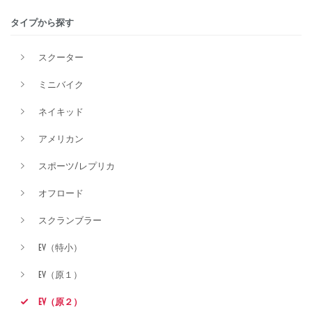
タイプから探す
排気量
スクーター
ミニバイク
価格
ネイキッド
アメリカン
スポーツ/レプリカ
オフロード
スクランブラー
EV（特小）
EV（原１）
EV（原２）