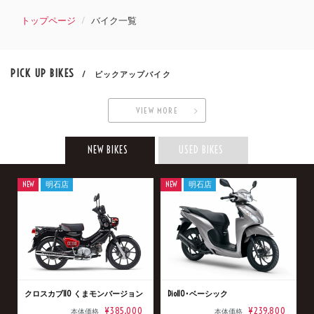
トップページ
バイク一覧
PICK UP BIKES
/ ピックアップバイク
VIEW MORE
NEW BIKES
USED BIKES
NEW
明石店
NEW
明石店
クロスカブ110 くまモンバージョン
Dio110･ベーシック
¥385,000
¥239,800
本体価格
本体価格