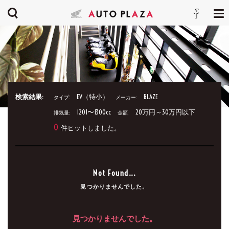
検索結果:
EV（特小）
BLAZE
タイプ:
メーカー:
1201〜1300cc
20万円～30万円以下
排気量:
金額:
0
件ヒットしました。
Not Found...
見つかりませんでした。
見つかりませんでした。