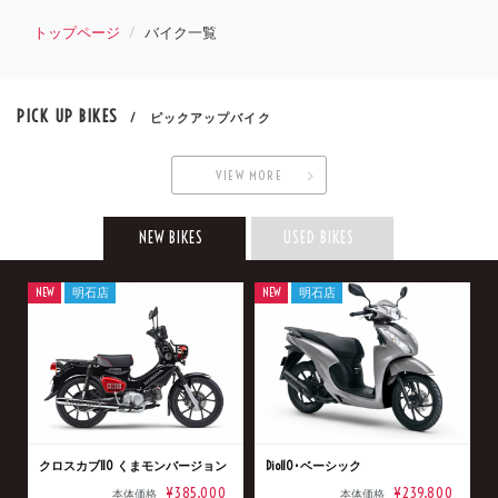
トップページ
バイク一覧
PICK UP BIKES
/ ピックアップバイク
VIEW MORE
NEW BIKES
USED BIKES
NEW
明石店
NEW
明石店
クロスカブ110 くまモンバージョン
Dio110･ベーシック
¥385,000
¥239,800
本体価格
本体価格