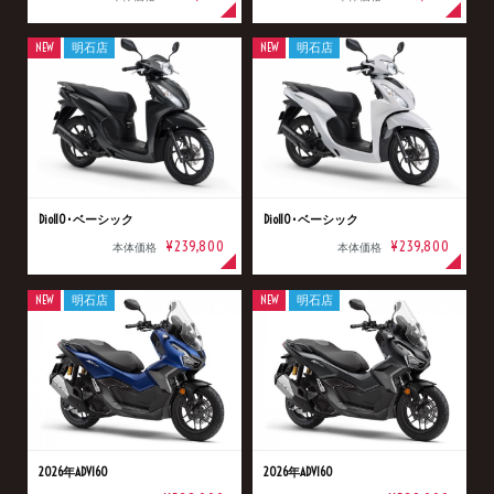
NEW
明石店
NEW
明石店
Dio110･ベーシック
Dio110･ベーシック
¥239,800
¥239,800
本体価格
本体価格
NEW
明石店
NEW
明石店
2026年ADV160
2026年ADV160