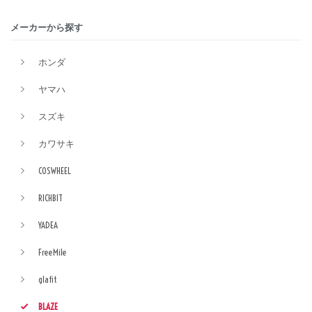
メーカーから探す
ホンダ
ヤマハ
スズキ
カワサキ
COSWHEEL
RICHBIT
YADEA
FreeMile
glafit
BLAZE