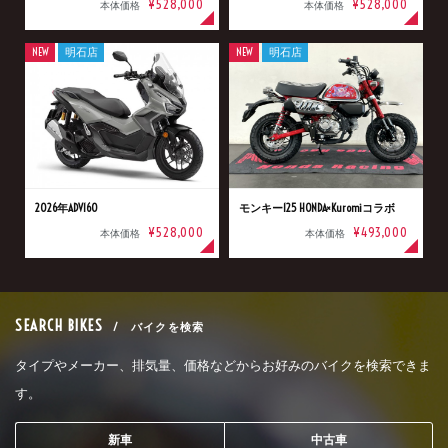
¥528,000
¥528,000
本体価格
本体価格
NEW
明石店
NEW
明石店
2026年ADV160
モンキー125 HONDA×Kuromiコラボ
¥528,000
¥493,000
本体価格
本体価格
SEARCH BIKES
/ バイクを検索
タイプやメーカー、排気量、価格などからお好みのバイクを検索できま
す。
新車
中古車