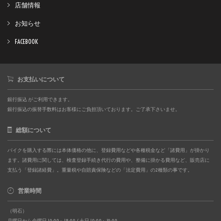
店舗情報
お知らせ
FACEBOOK
お支払いについて
銀行振込 がご利用できます。
銀行振込の振替手数料はお客様にご負担頂いております。ご了承下さいませ。
総額について
バイクを購入する際には本体価格の他に、登録費用などや各種税金など「諸費用」が掛かり
ます。諸費用に関しては、検査登録手続き代行の費用や、整備に掛かる費用など、販売店に
支払う「登録諸経費」。重量税や自賠責保険などの「法定費用」の2種類の事です。
営業時間
（明石）
月曜日から金曜日 10:00～18:00 / 土日 10:00～19:00