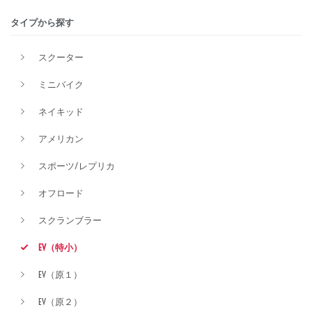
タイプから探す
排気量
スクーター
ミニバイク
価格
ネイキッド
アメリカン
スポーツ/レプリカ
オフロード
スクランブラー
EV（特小）
EV（原１）
EV（原２）