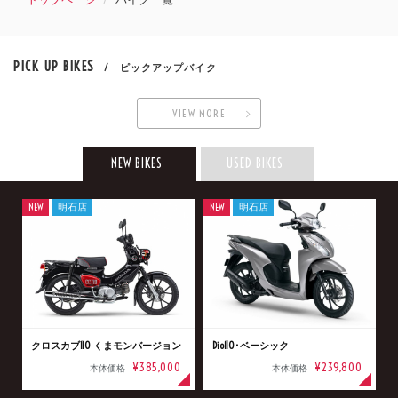
PICK UP BIKES
/ ピックアップバイク
VIEW MORE
NEW BIKES
USED BIKES
NEW
明石店
NEW
明石店
クロスカブ110 くまモンバージョン
Dio110･ベーシック
¥385,000
¥239,800
本体価格
本体価格