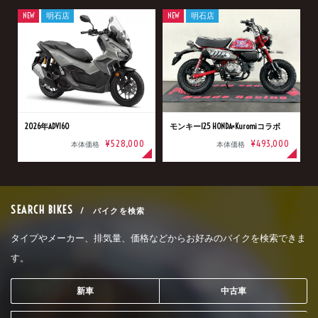
NEW
明石店
NEW
明石店
2026年ADV160
モンキー125 HONDA×Kuromiコラボ
¥528,000
¥493,000
本体価格
本体価格
SEARCH BIKES
/ バイクを検索
タイプやメーカー、排気量、価格などからお好みのバイクを検索できま
す。
新車
中古車