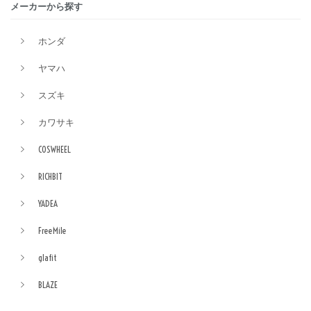
メーカーから探す
ホンダ
ヤマハ
スズキ
カワサキ
COSWHEEL
RICHBIT
YADEA
FreeMile
glafit
BLAZE