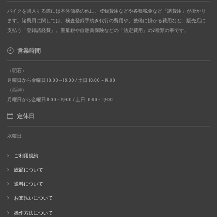
バイクを購入する際には本体価格の他に、登録費用などや各種税金など「諸費用」が掛かり
ます。諸費用に関しては、検査登録手続き代行の費用や、整備に掛かる費用など、販売店に
支払う「登録諸経費」。重量税や自賠責保険などの「法定費用」の2種類の事です。
営業時間
（明石）
月曜日から金曜日 10:00～18:00 / 土日 10:00～19:00
（西神）
月曜日から金曜日 11:00～19:00 / 土日 10:00～19:00
定休日
水曜日
ご利用規約
総額について
送料について
お支払いについて
操作方法について