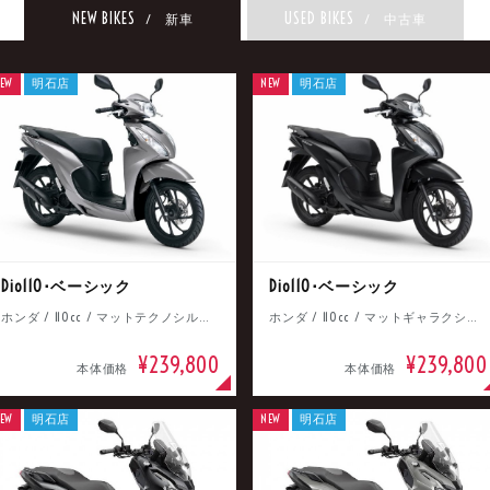
NEW BIKES
USED BIKES
/ 新車
/ 中古車
EW
明石店
NEW
明石店
Dio110･ベーシック
Dio110･ベーシック
ホンダ / 110cc / マットテクノシルバーメタリック
ホンダ / 110cc / マットギャラクシーブラックメタリック
¥239,800
¥239,800
本体価格
本体価格
EW
明石店
NEW
明石店