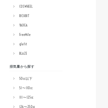
COSWHEEL
RICHBIT
YADEA
FreeMile
glafit
BLAZE
排気量から探す
50cc以下
51〜110cc
111〜125cc
126〜250cc