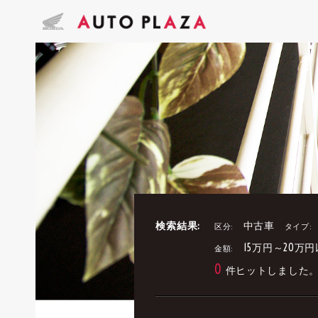
検索結果:
中古車
区分:
タイプ:
15万円～20万
金額:
0
件ヒットしました