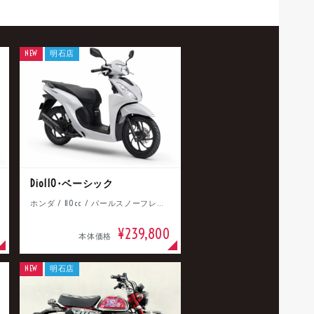
NEW
明石店
Dio110･ベーシック
ホンダ / 110cc / パールスノーフレークホワイト
¥239,800
本体価格
NEW
明石店