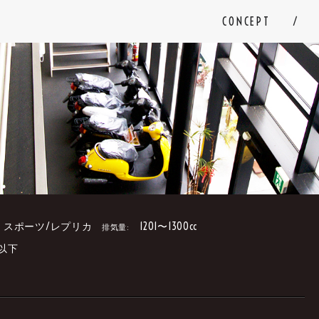
CONCEPT
スポーツ/レプリカ
1201〜1300cc
排気量:
円以下
。