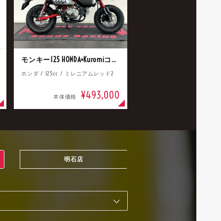
モンキー125 HONDA×Kuromiコラボ
ホンダ / 125cc / ミレニアムレッド2
¥493,000
本体価格
明石店