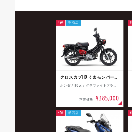
NEW
明石店
N
クロスカブ110 くまモンバージョン
ホンダ / 110cc / グラファイトブラック
¥385,000
本体価格
NEW
明石店
N