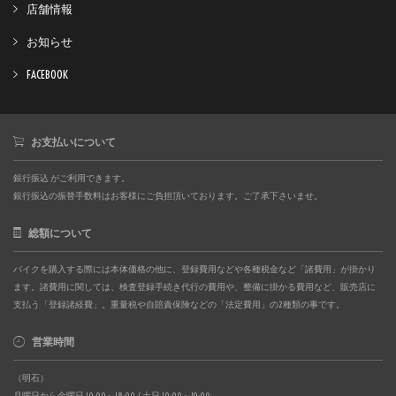
店舗情報
お知らせ
FACEBOOK
お支払いについて
銀行振込 がご利用できます。
銀行振込の振替手数料はお客様にご負担頂いております。ご了承下さいませ。
総額について
バイクを購入する際には本体価格の他に、登録費用などや各種税金など「諸費用」が掛かり
ます。諸費用に関しては、検査登録手続き代行の費用や、整備に掛かる費用など、販売店に
支払う「登録諸経費」。重量税や自賠責保険などの「法定費用」の2種類の事です。
営業時間
（明石）
月曜日から金曜日 10:00～18:00 / 土日 10:00～19:00