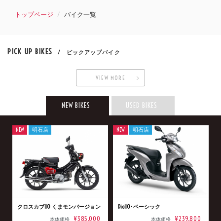
トップページ
バイク一覧
PICK UP BIKES
/ ピックアップバイク
VIEW MORE
NEW BIKES
USED BIKES
NEW
明石店
NEW
明石店
クロスカブ110 くまモンバージョン
Dio110･ベーシック
¥385,000
¥239,800
本体価格
本体価格