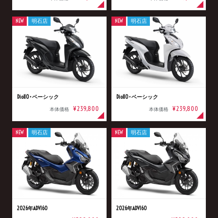
NEW
明石店
NEW
明石店
Dio110･ベーシック
Dio110･ベーシック
¥239,800
¥239,800
本体価格
本体価格
NEW
明石店
NEW
明石店
2026年ADV160
2026年ADV160