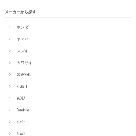
メーカーから探す
ホンダ
ヤマハ
スズキ
カワサキ
COSWHEEL
RICHBIT
YADEA
FreeMile
glafit
BLAZE