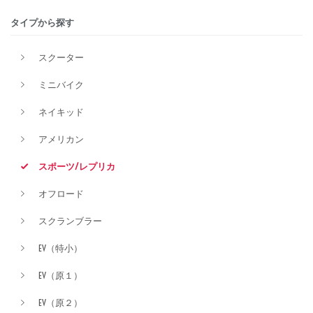
タイプから探す
排気量
スクーター
ミニバイク
価格
ネイキッド
アメリカン
スポーツ/レプリカ
オフロード
スクランブラー
EV（特小）
EV（原１）
EV（原２）