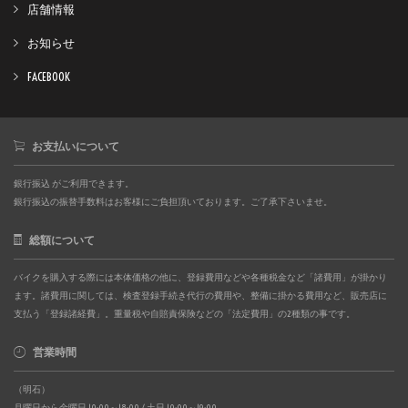
店舗情報
お知らせ
FACEBOOK
お支払いについて
銀行振込 がご利用できます。
銀行振込の振替手数料はお客様にご負担頂いております。ご了承下さいませ。
総額について
バイクを購入する際には本体価格の他に、登録費用などや各種税金など「諸費用」が掛かり
ます。諸費用に関しては、検査登録手続き代行の費用や、整備に掛かる費用など、販売店に
支払う「登録諸経費」。重量税や自賠責保険などの「法定費用」の2種類の事です。
営業時間
（明石）
月曜日から金曜日 10:00～18:00 / 土日 10:00～19:00