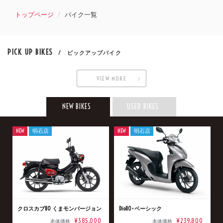
トップページ
バイク一覧
PICK UP BIKES
/ ピックアップバイク
VIEW MORE
NEW BIKES
USED BIKES
NEW
明石店
NEW
明石店
クロスカブ110 くまモンバージョン
Dio110･ベーシック
¥385,000
¥239,800
本体価格
本体価格