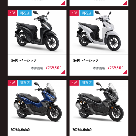
NEW
明石店
NEW
明石店
Dio110･ベーシック
Dio110･ベーシック
¥239,800
¥239,800
本体価格
本体価格
NEW
明石店
NEW
明石店
2026年ADV160
2026年ADV160