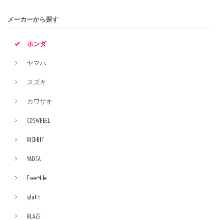
メーカーから探す
ホンダ
ヤマハ
スズキ
カワサキ
COSWHEEL
RICHBIT
YADEA
FreeMile
glafit
BLAZE