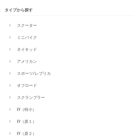
タイプから探す
排気量
スクーター
ミニバイク
価格
ネイキッド
アメリカン
スポーツ/レプリカ
オフロード
スクランブラー
EV（特小）
EV（原１）
EV（原２）