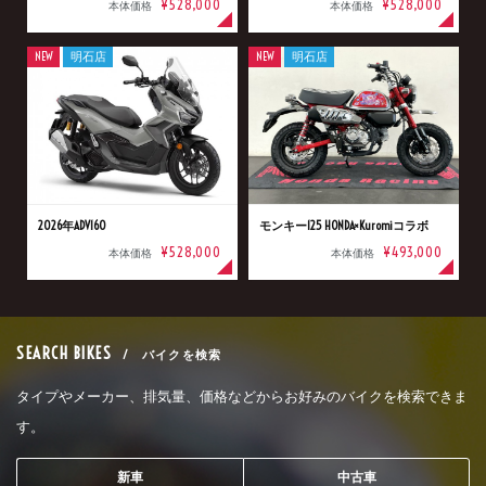
¥528,000
¥528,000
本体価格
本体価格
NEW
明石店
NEW
明石店
2026年ADV160
モンキー125 HONDA×Kuromiコラボ
¥528,000
¥493,000
本体価格
本体価格
SEARCH BIKES
/ バイクを検索
タイプやメーカー、排気量、価格などからお好みのバイクを検索できま
す。
新車
中古車