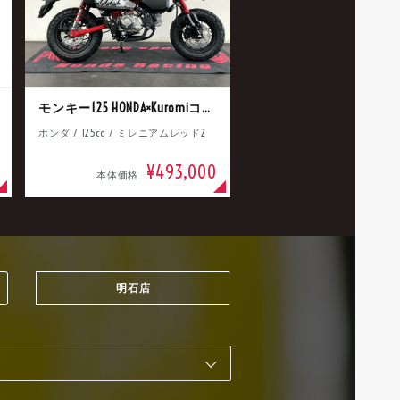
モンキー125 HONDA×Kuromiコラボ
ホンダ / 125cc / ミレニアムレッド2
¥493,000
本体価格
明石店