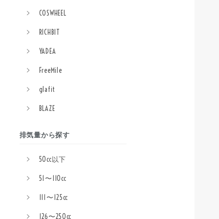
COSWHEEL
RICHBIT
YADEA
FreeMile
glafit
BLAZE
排気量から探す
50cc以下
51〜110cc
111〜125cc
126〜250cc