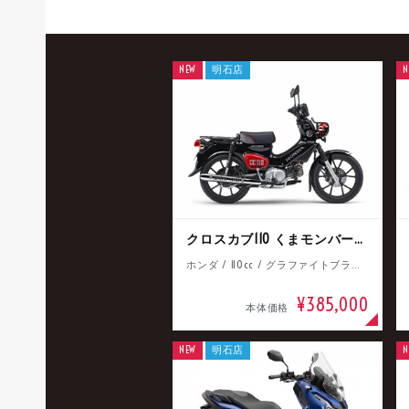
NEW
明石店
N
クロスカブ110 くまモンバージョン
ホンダ / 110cc / グラファイトブラック
¥385,000
本体価格
NEW
明石店
N