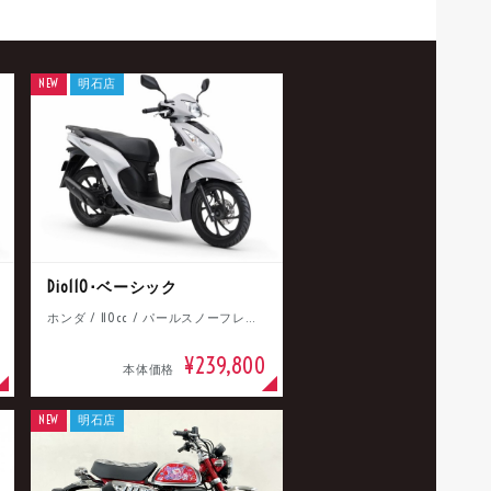
NEW
明石店
Dio110･ベーシック
ホンダ / 110cc / パールスノーフレークホワイト
¥239,800
本体価格
NEW
明石店