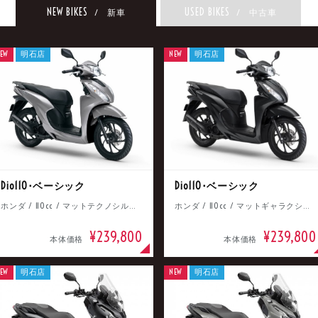
NEW BIKES
USED BIKES
/ 新車
/ 中古車
EW
明石店
NEW
明石店
Dio110･ベーシック
Dio110･ベーシック
ホンダ / 110cc / マットテクノシルバーメタリック
ホンダ / 110cc / マットギャラクシーブラックメタリック
¥239,800
¥239,800
本体価格
本体価格
EW
明石店
NEW
明石店