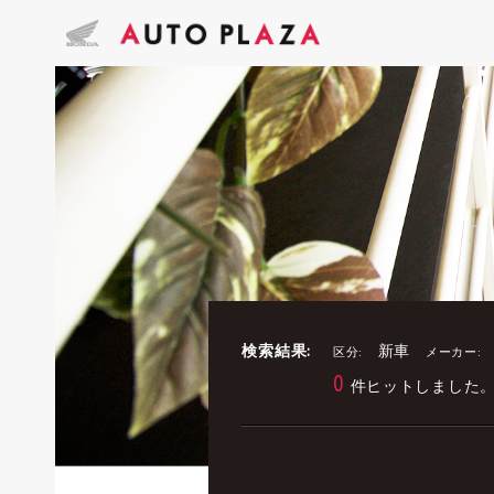
検索結果:
新車
区分:
メーカー:
0
件ヒットしました