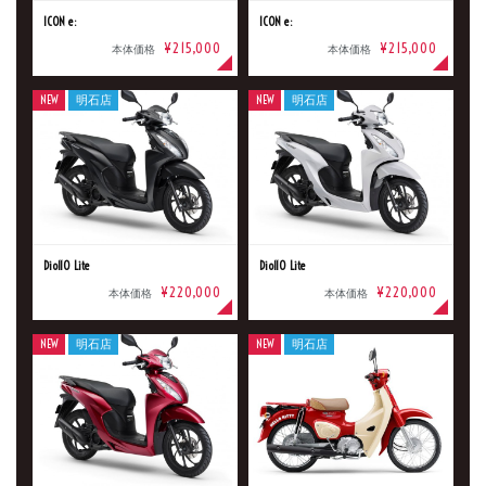
ICON e:
ICON e:
¥215,000
¥215,000
本体価格
本体価格
メーカー
NEW
明石店
NEW
明石店
排気量
価格
Dio110 Lite
Dio110 Lite
¥220,000
¥220,000
本体価格
本体価格
NEW
明石店
NEW
明石店