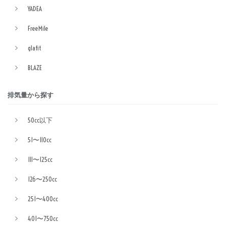
YADEA
FreeMile
glafit
BLAZE
排気量から探す
50cc以下
51〜110cc
111〜125cc
126〜250cc
251〜400cc
401〜750cc