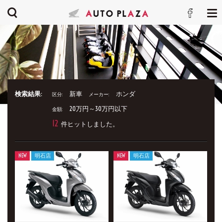
検索結果:
新車
ホンダ
区分:
メーカー:
20万円～30万円以下
金額:
12
件ヒットしました。
NEW
明石店
NEW
明石店