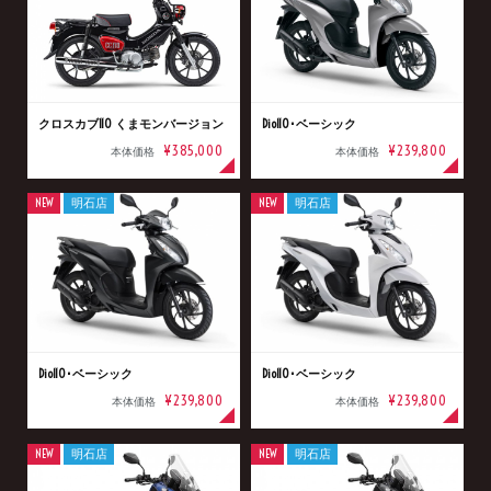
クロスカブ110 くまモンバージョン
Dio110･ベーシック
¥385,000
¥239,800
本体価格
本体価格
NEW
明石店
NEW
明石店
Dio110･ベーシック
Dio110･ベーシック
¥239,800
¥239,800
本体価格
本体価格
NEW
明石店
NEW
明石店