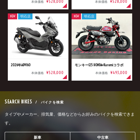
¥528,000
¥528,000
本体価格
本体価格
NEW
明石店
NEW
明石店
2026年ADV160
モンキー125 HONDA×Kuromiコラボ
¥528,000
¥493,000
本体価格
本体価格
SEARCH BIKES
/ バイクを検索
タイプやメーカー、排気量、価格などからお好みのバイクを検索できま
す。
新車
中古車