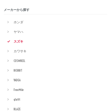
メーカーから探す
ホンダ
ヤマハ
スズキ
カワサキ
COSWHEEL
RICHBIT
YADEA
FreeMile
glafit
BLAZE