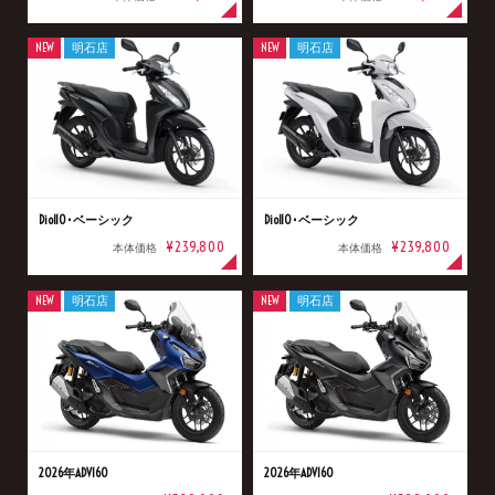
NEW
明石店
NEW
明石店
Dio110･ベーシック
Dio110･ベーシック
¥239,800
¥239,800
本体価格
本体価格
NEW
明石店
NEW
明石店
2026年ADV160
2026年ADV160