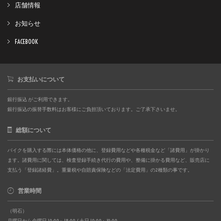
店舗情報
お知らせ
FACEBOOK
お支払いについて
銀行振込 がご利用できます。
銀行振込の振替手数料はお客様にご負担頂いております。ご了承下さいませ。
総額について
バイクを購入する際には本体価格の他に、登録費用などや各種税金など「諸費用」が掛かり
ます。諸費用に関しては、検査登録手続き代行の費用や、整備に掛かる費用など、販売店に
支払う「登録諸経費」。重量税や自賠責保険などの「法定費用」の2種類の事です。
営業時間
（明石）
月曜日から金曜日 10:00～18:00 / 土日 10:00～19:00