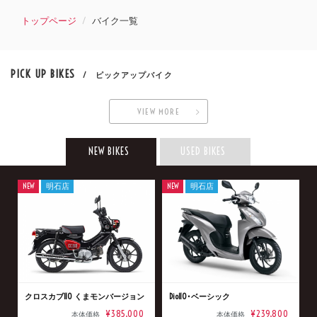
トップページ
バイク一覧
PICK UP BIKES
/ ピックアップバイク
VIEW MORE
NEW BIKES
USED BIKES
NEW
明石店
NEW
明石店
クロスカブ110 くまモンバージョン
Dio110･ベーシック
¥385,000
¥239,800
本体価格
本体価格