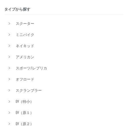
タイプから探す
排気量
スクーター
ミニバイク
価格
ネイキッド
アメリカン
スポーツ/レプリカ
オフロード
スクランブラー
EV（特小）
EV（原１）
EV（原２）